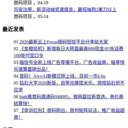
首码项目 ，
04-19
币安注册，新活动抽奖速度去，最低抽到2美刀以上
首码项目 ，
05-14
最近发表
01
2026最新云上Focus接码短信平台分享给大家
02
《金橙挂机》新增每日大转盘最高888现金/85充话费
100吱付宝口令
03
喵信号全新上线广告零撸平台，广告收益高，喵享快
乐速算重磅出品！
04
首码！AivyAI新模式刚上线，目前一币6.6u
05
钻石大亨2026新版，自带兑换提米乐，游戏钻石供不
应求
06
high推首码邀请码948095，做网盘拉新首选，单价高
结算快！
07
【幸运红包】首码刚出，首创矩阵玩法，推广收益超
高！