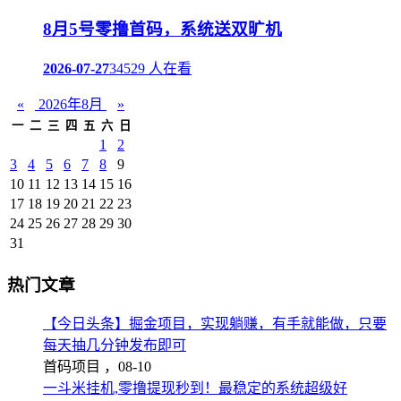
8月5号零撸首码，系统送双旷机
2026-07-27
34529 人在看
«
2026年8月
»
一
二
三
四
五
六
日
1
2
3
4
5
6
7
8
9
10
11
12
13
14
15
16
17
18
19
20
21
22
23
24
25
26
27
28
29
30
31
热门文章
【今日头条】掘金项目，实现躺赚，有手就能做，只要
每天抽几分钟发布即可
首码项目 ，
08-10
一斗米挂机,零撸提现秒到！最稳定的系统超级好