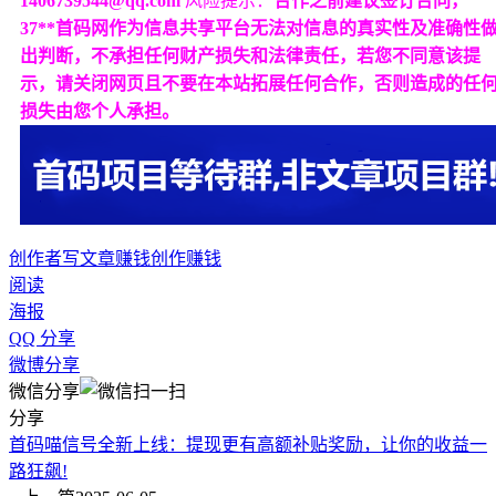
1406739544@qq.com
风险提示：
合作之前建议签订合同，
37**首码网作为信息共享平台无法对信息的真实性及准确性
出判断，不承担任何财产损失和法律责任，若您不同意该提
示，请关闭网页且不要在本站拓展任何合作，否则造成的任
损失由您个人承担。
创作者
写文章赚钱
创作赚钱
阅读
海报
QQ 分享
微博分享
微信分享
分享
首码喵信号全新上线：提现更有高额补贴奖励，让你的收益一
路狂飙!