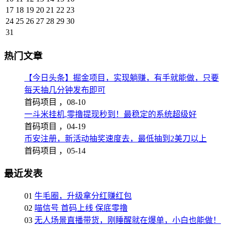
17
18
19
20
21
22
23
24
25
26
27
28
29
30
31
热门文章
【今日头条】掘金项目，实现躺赚，有手就能做，只要
每天抽几分钟发布即可
首码项目 ，
08-10
一斗米挂机,零撸提现秒到！最稳定的系统超级好
首码项目 ，
04-19
币安注册，新活动抽奖速度去，最低抽到2美刀以上
首码项目 ，
05-14
最近发表
01
牛毛圈，升级拿分红赚红包
02
喵信号 首码上线 保底零撸
03
无人场景直播带货，刚睡醒就在爆单，小白也能做！