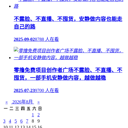
不露脸、不直播、不囤货，安静做内容也能走
自己的路
2025-09-02
8788 人在看
零撸免费项目创作者广场不露脸、不直播、不
囤货，一部手机安静做内容，越做越稳
2025-07-23
9700 人在看
«
2026年8月
»
一
二
三
四
五
六
日
1
2
3
4
5
6
7
8
9
10
11
12
13
14
15
16