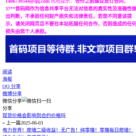
1406739544@qq.com
风险提示：
合作之前建议签订合同，
37**首码网作为信息共享平台无法对信息的真实性及准确性
出判断，不承担任何财产损失和法律责任，若您不同意该提
示，请关闭网页且不要在本站拓展任何合作，否则造成的任
损失由您个人承担。
阅读
海报
QQ 分享
微博分享
微信分享
分享
现货价格会影响到合约价格吗
« 上一篇
2025-06-03
电力世界！爬墙二级收益！无广告！纯零撸！零撸每日爬墙！