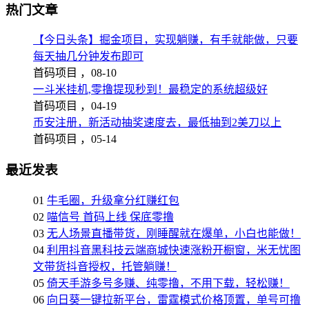
热门文章
【今日头条】掘金项目，实现躺赚，有手就能做，只要
每天抽几分钟发布即可
首码项目 ，
08-10
一斗米挂机,零撸提现秒到！最稳定的系统超级好
首码项目 ，
04-19
币安注册，新活动抽奖速度去，最低抽到2美刀以上
首码项目 ，
05-14
最近发表
01
牛毛圈，升级拿分红赚红包
02
喵信号 首码上线 保底零撸
03
无人场景直播带货，刚睡醒就在爆单，小白也能做！
04
利用抖音黑科技云端商城快速涨粉开橱窗，米无忧图
文带货抖音授权，托管躺赚！
05
倚天手游多号多赚、纯零撸，不用下载，轻松赚！
06
向日葵一键拉新平台，雷霆模式价格顶置，单号可撸