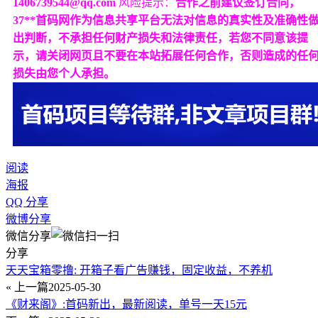
1406739544@qq.com
风险提示：
合作之前建议签订合同，
37**首码网作为信息共享平台无法对信息的真实性及准确性
出判断，不承担任何财产损失和法律责任，若您不同意该提
示，请关闭网页且不要在本站拓展任何合作，否则造成的任
损失由您个人承担。
阅读
海报
QQ 分享
微博分享
微信分享
分享
天天宝箱零撸: 开箱子看广告赚钱，固定收益，不养机
« 上一篇
2025-05-30
《财来阁》:首码新出，最新阅读，单号一天15元