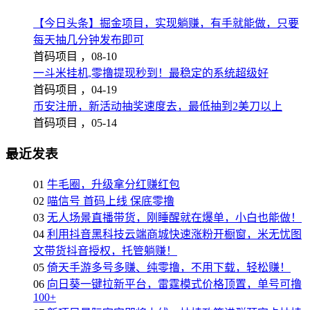
【今日头条】掘金项目，实现躺赚，有手就能做，只要
每天抽几分钟发布即可
首码项目 ，
08-10
一斗米挂机,零撸提现秒到！最稳定的系统超级好
首码项目 ，
04-19
币安注册，新活动抽奖速度去，最低抽到2美刀以上
首码项目 ，
05-14
最近发表
01
牛毛圈，升级拿分红赚红包
02
喵信号 首码上线 保底零撸
03
无人场景直播带货，刚睡醒就在爆单，小白也能做！
04
利用抖音黑科技云端商城快速涨粉开橱窗，米无忧图
文带货抖音授权，托管躺赚！
05
倚天手游多号多赚、纯零撸，不用下载，轻松赚！
06
向日葵一键拉新平台，雷霆模式价格顶置，单号可撸
100+