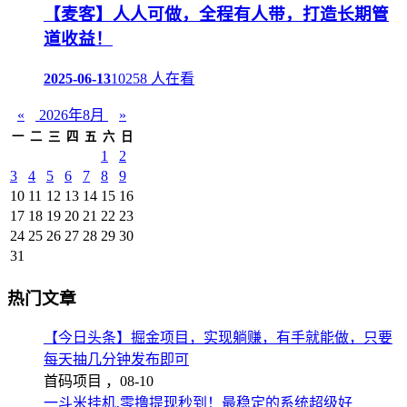
【麦客】人人可做，全程有人带，打造长期管
道收益！
2025-06-13
10258 人在看
«
2026年8月
»
一
二
三
四
五
六
日
1
2
3
4
5
6
7
8
9
10
11
12
13
14
15
16
17
18
19
20
21
22
23
24
25
26
27
28
29
30
31
热门文章
【今日头条】掘金项目，实现躺赚，有手就能做，只要
每天抽几分钟发布即可
首码项目 ，
08-10
一斗米挂机,零撸提现秒到！最稳定的系统超级好