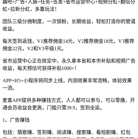
趣吧+广告+人脉+任务+签发+省市运营中心+视频分虹+翻倍分
虹+拉新分虹，多重玩法！
团队三级分佣制度，一次锁粉，长期收益，轻松打造你的管道
收益。
每天签到返钱，V1推荐佣金14元，V2推荐佣金18元，V3推荐
佣金22元，V2和V3平级1元。
省市运营中心正在抢定中，永久拿本省和本市补贴和视频广告
收益，每天预估可获得补贴1000+！
APP+H5+小程序将同步上线，内测效果非常流畅，体验效果
一流。
麦客APP提供多种赚钱方式，人人都可以参与，可以零撸，开
通会员收益会更高，门槛只需39.9，签到全返。
1、广告赚钱
包括：猜歌赚、签到赚、阅读赚、搜索赚、看短剧赚、红包