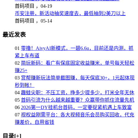
首码项目 ，
04-19
币安注册，新活动抽奖速度去，最低抽到2美刀以上
首码项目 ，
05-14
最近发表
01
零撸！AivyAI新模式，一碧6.6u，目前还是内测，抓
紧上车布道
02
简玩新码：看广有保底固定收益赚米，单号每天轻松
赚25+
03
赏帮赚新玩法简单截图赚，每天保底30+，1元起体现
秒到帐！
04
趣蛙尖职：不压工资，挣多少提多少，打米全年无休
05
首码引流为什么越来越重要？众赢带你抓住流量先机
06
2026第一DY挂机台首码，一定要捉紧机遇上车致富
07
视权益刚需平台：各大视频音乐会员购买回收，代充
赚差价，自用省钱
目录[+]