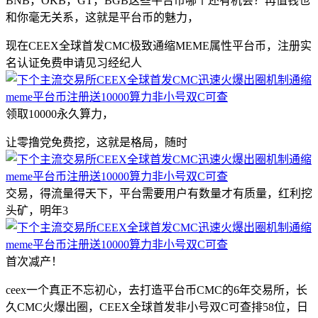
BNB，OKB，GT，BGB这些平台币哪个还有机会？再值钱也
和你毫无关系，这就是平台币的魅力，
现在CEEX全球首发CMC极致通缩MEME属性平台币，注册实
名认证免费申请见习经纪人
领取10000永久算力，
让零撸党免费挖，这就是格局，随时
交易，得流量得天下，平台需要用户有数量才有质量，红利挖
头矿，明年3
首次减产！
ceex一个真正不忘初心，去打造平台币CMC的6年交易所，长
久CMC火爆出圈，CEEX全球首发非小号双C可查排58位，日