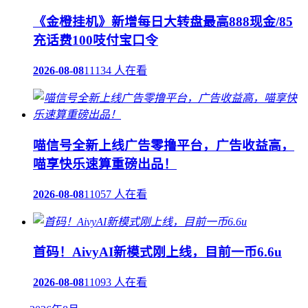
《金橙挂机》新增每日大转盘最高888现金/85
充话费100吱付宝口令
2026-08-08
11134 人在看
喵信号全新上线广告零撸平台，广告收益高，
喵享快乐速算重磅出品！
2026-08-08
11057 人在看
首码！AivyAI新模式刚上线，目前一币6.6u
2026-08-08
11093 人在看