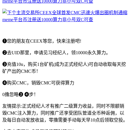
❶您的朋友在CEEX等您，快来注册吧!
❷去UID那里，申请见习经纪人，领10000永久算力。
❸充值10u，购买1台矿机(成为正式经纪人)可自动收取每天挖
矿产出的CMC币！
❹购买CMC，销毁CMC可获得算力
0撸忽略❸ ❹步！
友情提示:正式经纪人才有推广二级算力收益，同时不限额销
毁CMC注入算力，同时推广还享受团队管道全币种返佣，以
及每日自动发放收益，零撸需要手动每天早10点后领取空投。