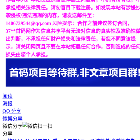
承担相关法律责任。请勿盲目下载注册。如发现本站有涉嫌
袭侵权/违法违规的内容，请发送邮件至：
1406739544@qq.com
风险提示：
合作之前建议签订合同，
37**首码网作为信息共享平台无法对信息的真实性及准确性
出判断，不承担任何财产损失和法律责任，若您不同意该提
示，请关闭网页且不要在本站拓展任何合作，否则造成的任
损失由您个人承担。
阅读
海报
QQ 分享
微博分享
微信分享
分享