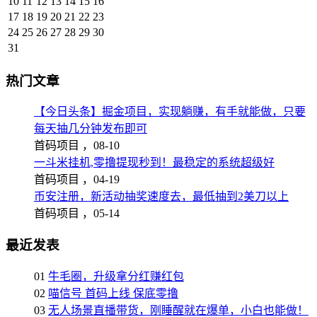
10
11
12
13
14
15
16
17
18
19
20
21
22
23
24
25
26
27
28
29
30
31
热门文章
【今日头条】掘金项目，实现躺赚，有手就能做，只要
每天抽几分钟发布即可
首码项目 ，
08-10
一斗米挂机,零撸提现秒到！最稳定的系统超级好
首码项目 ，
04-19
币安注册，新活动抽奖速度去，最低抽到2美刀以上
首码项目 ，
05-14
最近发表
01
牛毛圈，升级拿分红赚红包
02
喵信号 首码上线 保底零撸
03
无人场景直播带货，刚睡醒就在爆单，小白也能做！