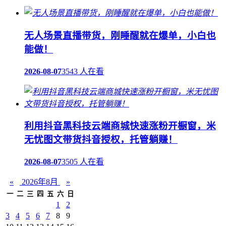
无人场景直播带货，刚睡醒就在爆单，小白也
能做！
2026-08-07
3543 人在看
利用抖音黑科技云端商城快速涨粉开橱窗，米
无忧图文带货抖音授权，托管躺赚！
2026-08-07
3505 人在看
«
2026年8月
»
一
二
三
四
五
六
日
1
2
3
4
5
6
7
8
9