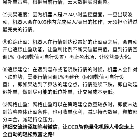
易补单策略，根据当前行情，云大数据实时调整。
⑦交易速度：因为机器人是7*24小时监控盘面，一旦出现波
动，机器人会在0.05秒内完成买入/卖出的操作，无须担心错过
最完美的行情。
⑧追踪止盈：机器人在行情到达设置好的止盈点之后，会自动
开启追踪止盈功能，让盈利比例不断突破最高值，直到行情回
调1%（回调数值可自行设置）再止盈出场，让收益最大化。
⑨追踪建仓：在遇到瀑布或者阴跌行情的时候，机器人会针对
下跌趋势，需要行情回调1%再建仓（回调数值可自行设
置），即如果达到了算法的建仓点，行情继续下跌，即自动延
迟补单，做到尽可能的低位补单，让交易成本更低。
⑩网格止盈：网格止盈可以在策略建仓数量较多时，即使未达
到策略整体止盈条件，也可收单获利，减少持仓数量，释放部
分本金，减轻持仓压力。
详细交流请添加笔者微信，让CCR智能量化机器人带您走上
全自动的轻松致富之路！