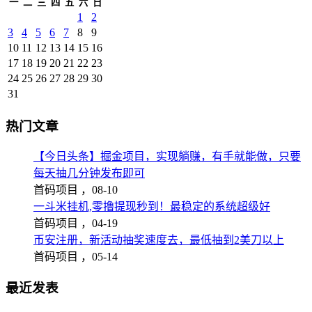
一
二
三
四
五
六
日
1
2
3
4
5
6
7
8
9
10
11
12
13
14
15
16
17
18
19
20
21
22
23
24
25
26
27
28
29
30
31
热门文章
【今日头条】掘金项目，实现躺赚，有手就能做，只要
每天抽几分钟发布即可
首码项目 ，
08-10
一斗米挂机,零撸提现秒到！最稳定的系统超级好
首码项目 ，
04-19
币安注册，新活动抽奖速度去，最低抽到2美刀以上
首码项目 ，
05-14
最近发表