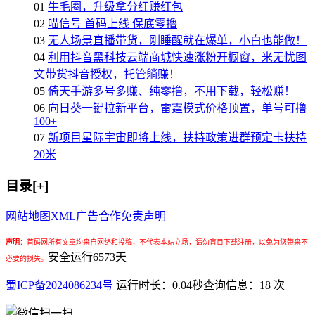
01
牛毛圈，升级拿分红赚红包
02
喵信号 首码上线 保底零撸
03
无人场景直播带货，刚睡醒就在爆单，小白也能做！
04
利用抖音黑科技云端商城快速涨粉开橱窗，米无忧图
文带货抖音授权，托管躺赚！
05
倚天手游多号多赚、纯零撸，不用下载，轻松赚！
06
向日葵一键拉新平台，雷霆模式价格顶置，单号可撸
100+
07
新项目星际宇宙即将上线，扶持政策进群预定卡扶持
20米
目录[+]
网站地图
XML
广告合作
免责声明
声明
：
首码网所有文章均来自网络和投稿，不代表本站立场，请勿盲目下载注册，以免为您带来不
安全运行
6573
天
必要的损失。
蜀ICP备2024086234号
运行时长：0.04秒
查询信息：18 次