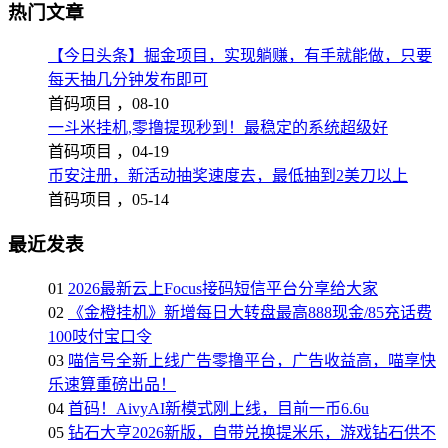
热门文章
【今日头条】掘金项目，实现躺赚，有手就能做，只要
每天抽几分钟发布即可
首码项目 ，
08-10
一斗米挂机,零撸提现秒到！最稳定的系统超级好
首码项目 ，
04-19
币安注册，新活动抽奖速度去，最低抽到2美刀以上
首码项目 ，
05-14
最近发表
01
2026最新云上Focus接码短信平台分享给大家
02
《金橙挂机》新增每日大转盘最高888现金/85充话费
100吱付宝口令
03
喵信号全新上线广告零撸平台，广告收益高，喵享快
乐速算重磅出品！
04
首码！AivyAI新模式刚上线，目前一币6.6u
05
钻石大亨2026新版，自带兑换提米乐，游戏钻石供不