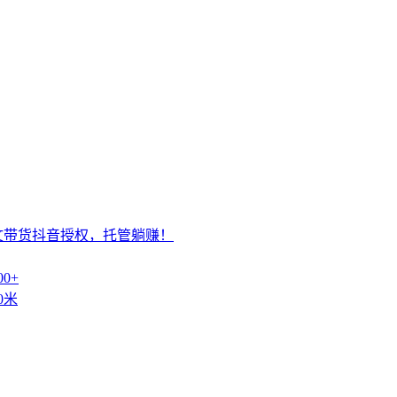
文带货抖音授权，托管躺赚！
0+
0米