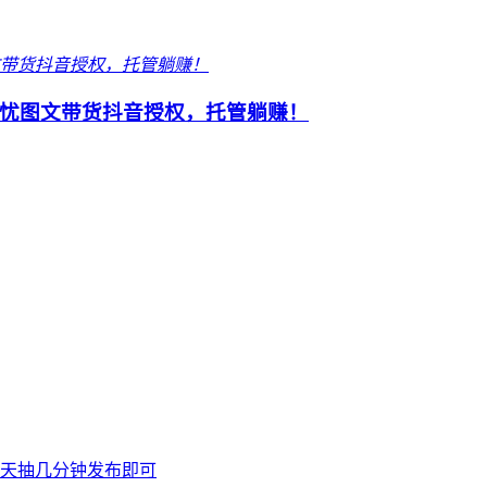
忧图文带货抖音授权，托管躺赚！
天抽几分钟发布即可