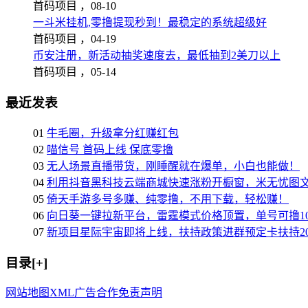
首码项目 ，
08-10
一斗米挂机,零撸提现秒到！最稳定的系统超级好
首码项目 ，
04-19
币安注册，新活动抽奖速度去，最低抽到2美刀以上
首码项目 ，
05-14
最近发表
01
牛毛圈，升级拿分红赚红包
02
喵信号 首码上线 保底零撸
03
无人场景直播带货，刚睡醒就在爆单，小白也能做！
04
利用抖音黑科技云端商城快速涨粉开橱窗，米无忧图
05
倚天手游多号多赚、纯零撸，不用下载，轻松赚！
06
向日葵一键拉新平台，雷霆模式价格顶置，单号可撸10
07
新项目星际宇宙即将上线，扶持政策进群预定卡扶持2
目录[+]
网站地图
XML
广告合作
免责声明