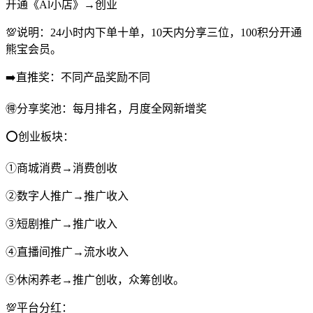
开通《Al小店》→创业
💯说明：24小时内下单十单，10天内分享三位，100积分开通
熊宝会员。
➡️直推奖：不同产品奖励不同
🉐分享奖池：每月排名，月度全网新增奖
⭕️创业板块：
①商城消费→消费创收
②数字人推广→推广收入
③短剧推广→推广收入
④直播间推广→流水收入
⑤休闲养老→推广创收，众筹创收。
💯平台分红：