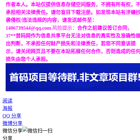
作者本人。本站仅提供信息存储空间服务，不拥有所有权，
承担相关法律责任。请勿盲目下载注册。如发现本站有涉嫌
袭侵权/违法违规的内容，请发送邮件至：
1406739544@qq.com
风险提示：
合作之前建议签订合同，
37**首码网作为信息共享平台无法对信息的真实性及准确性
出判断，不承担任何财产损失和法律责任，若您不同意该提
示，请关闭网页且不要在本站拓展任何合作，否则造成的任
损失由您个人承担。
阅读
海报
QQ 分享
微博分享
微信分享
分享