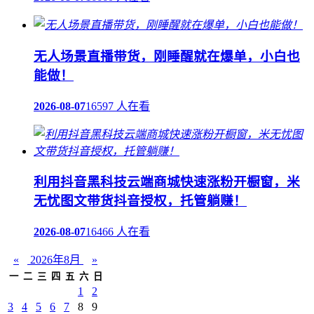
无人场景直播带货，刚睡醒就在爆单，小白也
能做！
2026-08-07
16597 人在看
利用抖音黑科技云端商城快速涨粉开橱窗，米
无忧图文带货抖音授权，托管躺赚！
2026-08-07
16466 人在看
«
2026年8月
»
一
二
三
四
五
六
日
1
2
3
4
5
6
7
8
9