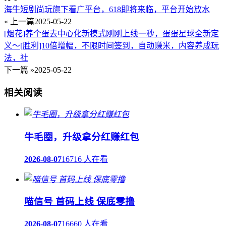
海牛短剧尚玩旗下看广平台，618即将来临，平台开始放水
« 上一篇
2025-05-22
[烟花]养个蛋去中心化新模式刚刚上线一秒，蛋蛋星球全新定
义～[胜利]10倍增幅，不限时间签到，自动赚米，内容养成玩
法，社
下一篇 »
2025-05-22
相关阅读
牛毛圈，升级拿分红赚红包
2026-08-07
16716 人在看
喵信号 首码上线 保底零撸
2026-08-07
16660 人在看