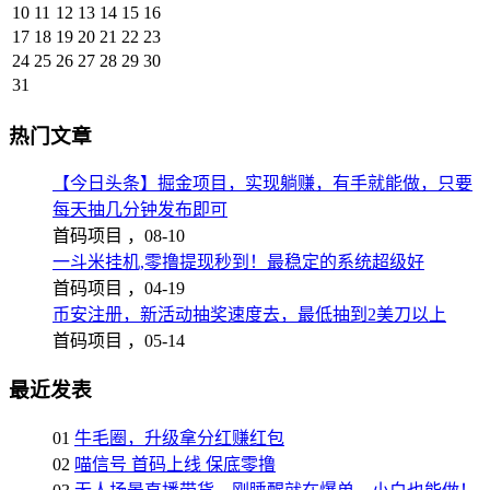
10
11
12
13
14
15
16
17
18
19
20
21
22
23
24
25
26
27
28
29
30
31
热门文章
【今日头条】掘金项目，实现躺赚，有手就能做，只要
每天抽几分钟发布即可
首码项目 ，
08-10
一斗米挂机,零撸提现秒到！最稳定的系统超级好
首码项目 ，
04-19
币安注册，新活动抽奖速度去，最低抽到2美刀以上
首码项目 ，
05-14
最近发表
01
牛毛圈，升级拿分红赚红包
02
喵信号 首码上线 保底零撸