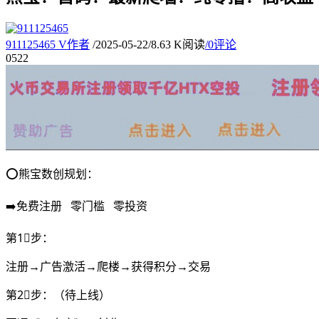
911125465
V
作者
/
2025-05-22
/
8.63 K阅读
/
0评论
05
22
⭕️熊宝数创规划：
➡️免费注册 零门槛 零投资
第1⃣步：
注册→广告激活→爬楼→获得积分→交易
第2⃣步：（待上线）