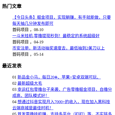
热门文章
【今日头条】掘金项目，实现躺赚，有手就能做，只要
每天抽几分钟发布即可
首码项目 ，
08-10
一斗米挂机,零撸提现秒到！最稳定的系统超级好
首码项目 ，
04-19
币安注册，新活动抽奖速度去，最低抽到2美刀以上
首码项目 ，
05-14
最近发表
01
新品金小马，每日20➕、苹果+安卓双端可玩、
02
最新超级大毛
03
幸运红包零撸台子来袭，广告零撸掘金项目，自撸分
成高，团队模式好！
04
想通过抖音实现月入7000+的收入，现在加入黑科技
云端商城是最佳时机！
05
首发零撸挂机赚，支持多平台（扣扣）等，不实铭多