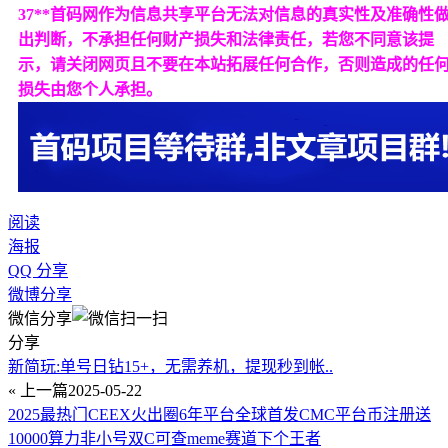
37**首码网作为信息共享平台无法对信息的真实性及准确性
出判断，不承担任何财产损失和法律责任，若您不同意该提
示，请关闭网页且不要在本站拓展任何合作，否则造成的任
损失由您个人承担。
阅读
海报
QQ 分享
微博分享
微信分享
分享
新简玩:单号日钻15+，无需养机，提现秒到帐..
« 上一篇
2025-05-22
2025最热门CEEX火出圈6年平台全球首发CMC平台币注册送
10000算力非小号双C可查meme赛道下个王者