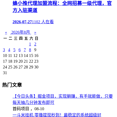
蜂小推代理加盟流程：全网招募一级代理，官
方入驻渠道
2026-07-27
1102 人在看
«
2026年8月
»
一
二
三
四
五
六
日
1
2
3
4
5
6
7
8
9
10
11
12
13
14
15
16
17
18
19
20
21
22
23
24
25
26
27
28
29
30
31
热门文章
【今日头条】掘金项目，实现躺赚，有手就能做，只要
每天抽几分钟发布即可
首码项目 ，
08-10
一斗米挂机,零撸提现秒到！最稳定的系统超级好