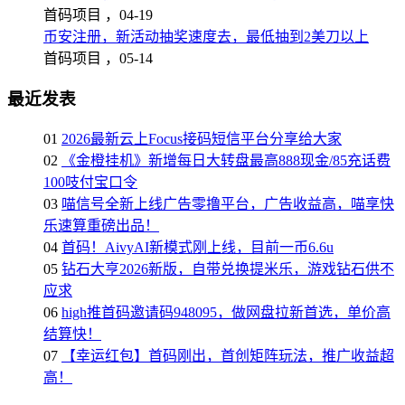
首码项目 ，
04-19
币安注册，新活动抽奖速度去，最低抽到2美刀以上
首码项目 ，
05-14
最近发表
01
2026最新云上Focus接码短信平台分享给大家
02
《金橙挂机》新增每日大转盘最高888现金/85充话费
100吱付宝口令
03
喵信号全新上线广告零撸平台，广告收益高，喵享快
乐速算重磅出品！
04
首码！AivyAI新模式刚上线，目前一币6.6u
05
钻石大亨2026新版，自带兑换提米乐，游戏钻石供不
应求
06
high推首码邀请码948095，做网盘拉新首选，单价高
结算快！
07
【幸运红包】首码刚出，首创矩阵玩法，推广收益超
高！