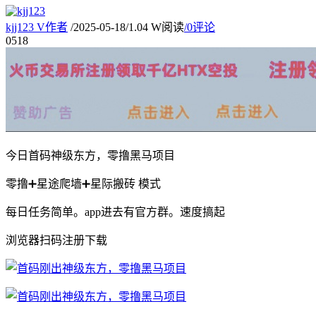
kjj123
V
作者
/
2025-05-18
/
1.04 W阅读
/
0评论
05
18
今日首码神级东方，零撸黑马项目
零撸➕星途爬墙➕星际搬砖 模式
每日任务简单。app进去有官方群。速度搞起
浏览器扫码注册下载