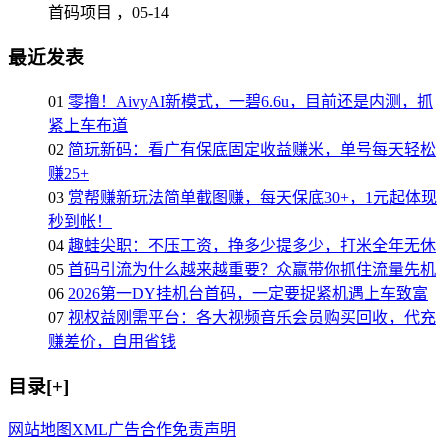
首码项目 ，
05-14
最近发表
01
零撸！AivyAI新模式，一碧6.6u，目前还是内测，抓
紧上车布道
02
简玩新码：看广有保底固定收益赚米，单号每天轻松
赚25+
03
赏帮赚新玩法简单截图赚，每天保底30+，1元起体现
秒到帐！
04
趣蛙尖职：不压工资，挣多少提多少，打米全年无休
05
首码引流为什么越来越重要？众赢带你抓住流量先机
06
2026第一DY挂机台首码，一定要捉紧机遇上车致富
07
视权益刚需平台：各大视频音乐会员购买回收，代充
赚差价，自用省钱
目录[+]
网站地图
XML
广告合作
免责声明