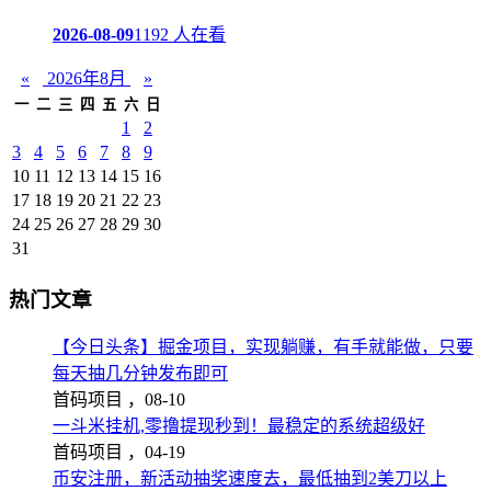
2026-08-09
1192 人在看
«
2026年8月
»
一
二
三
四
五
六
日
1
2
3
4
5
6
7
8
9
10
11
12
13
14
15
16
17
18
19
20
21
22
23
24
25
26
27
28
29
30
31
热门文章
【今日头条】掘金项目，实现躺赚，有手就能做，只要
每天抽几分钟发布即可
首码项目 ，
08-10
一斗米挂机,零撸提现秒到！最稳定的系统超级好
首码项目 ，
04-19
币安注册，新活动抽奖速度去，最低抽到2美刀以上