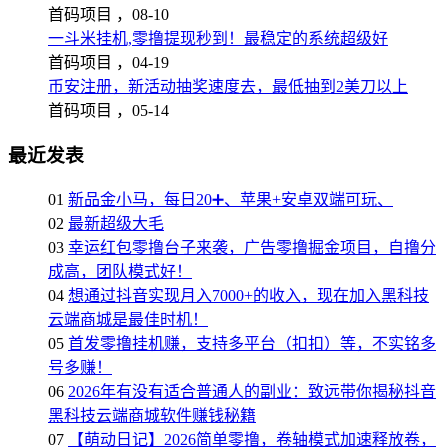
首码项目 ，
08-10
一斗米挂机,零撸提现秒到！最稳定的系统超级好
首码项目 ，
04-19
币安注册，新活动抽奖速度去，最低抽到2美刀以上
首码项目 ，
05-14
最近发表
01
新品金小马，每日20➕、苹果+安卓双端可玩、
02
最新超级大毛
03
幸运红包零撸台子来袭，广告零撸掘金项目，自撸分
成高，团队模式好！
04
想通过抖音实现月入7000+的收入，现在加入黑科技
云端商城是最佳时机！
05
首发零撸挂机赚，支持多平台（扣扣）等，不实铭多
号多赚！
06
2026年有没有适合普通人的副业：致远带你揭秘抖音
黑科技云端商城软件赚钱秘籍
07
【萌动日记】2026简单零撸，卷轴模式加速释放卷，