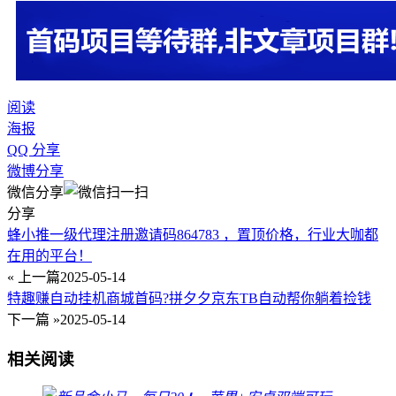
阅读
海报
QQ 分享
微博分享
微信分享
分享
蜂小推一级代理注册邀请码864783 ，置顶价格，行业大咖都
在用的平台！
« 上一篇
2025-05-14
特趣赚自动挂机商城首码?拼夕夕京东TB自动帮你‬躺着捡钱
下一篇 »
2025-05-14
相关阅读