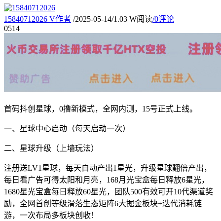
15840712026
V
作者
/
2025-05-14
/
1.03 W阅读
/
0评论
05
14
首码抖创星球，0撸新模式，全网内测，15号正式上线。
一、星球中心启动（每天启动一次）
二、星球升级（上墙玩法）
注册送LV1星球，每天自动产出1星光，升级星球翻倍产出，
每日看广告可得太阳和月亮，168月光宝盒每日释放6星光，
1680星光宝盒每日释放60星光，团队500有效可开10代渠道奖
励，全网首创等级滑落生态矩阵6大掘金板块+迭代消耗链
游，一次布局多板块创收！