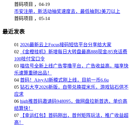
首码项目 ，
04-19
币安注册，新活动抽奖速度去，最低抽到2美刀以上
首码项目 ，
05-14
最近发表
01
2026最新云上Focus接码短信平台分享给大家
02
《金橙挂机》新增每日大转盘最高888现金/85充话费
100吱付宝口令
03
喵信号全新上线广告零撸平台，广告收益高，喵享快
乐速算重磅出品！
04
首码！AivyAI新模式刚上线，目前一币6.6u
05
钻石大亨2026新版，自带兑换提米乐，游戏钻石供不
应求
06
high推首码邀请码948095，做网盘拉新首选，单价高
结算快！
07
【幸运红包】首码刚出，首创矩阵玩法，推广收益超
高！