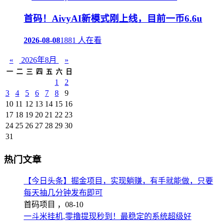
首码！AivyAI新模式刚上线，目前一币6.6u
2026-08-08
1881 人在看
«
2026年8月
»
一
二
三
四
五
六
日
1
2
3
4
5
6
7
8
9
10
11
12
13
14
15
16
17
18
19
20
21
22
23
24
25
26
27
28
29
30
31
热门文章
【今日头条】掘金项目，实现躺赚，有手就能做，只要
每天抽几分钟发布即可
首码项目 ，
08-10
一斗米挂机,零撸提现秒到！最稳定的系统超级好