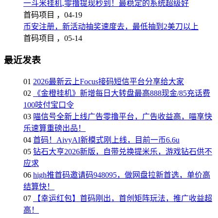
一斗米挂机,零撸提现秒到！最稳定的系统超级好
首码项目 ，
04-19
币安注册，新活动抽奖速度去，最低抽到2美刀以上
首码项目 ，
05-14
最近发表
01
2026最新云上Focus接码短信平台分享给大家
02
《金橙挂机》新增每日大转盘最高888现金/85充话费
100吱付宝口令
03
喵信号全新上线广告零撸平台，广告收益高，喵享快
乐速算重磅出品！
04
首码！AivyAI新模式刚上线，目前一币6.6u
05
钻石大亨2026新版，自带兑换提米乐，游戏钻石供不
应求
06
high推首码邀请码948095，做网盘拉新首选，单价高
结算快！
07
【幸运红包】首码刚出，首创矩阵玩法，推广收益超
高！