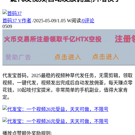
首码37
V
作者
/
2025-05-09
/
1.05 W阅读
/
0评论
05
09
代发宝首码，2025最稳的视频种草代发任务，无需剪辑，领取
视频，一键代发，视频发出完成后自动发放佣菳，每天赚点零
花钱，10起吱付宝提米，非常简单的手机副业，值得大家肯
定。
播放点赞额外奖励规则: