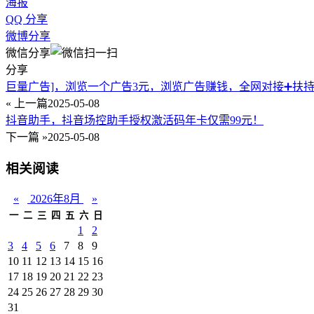
海报
QQ 分享
微博分享
微信分享
分享
巨量广告]，浏览一个广告3元，浏览广告赚钱，全网对接➕扶
« 上一篇
2025-05-08
抖音助手，抖音场控助手授权激活码年卡仅需99元！
下一篇 »
2025-05-08
相关阅读
«
2026年8月
»
一
二
三
四
五
六
日
1
2
3
4
5
6
7
8
9
10
11
12
13
14
15
16
17
18
19
20
21
22
23
24
25
26
27
28
29
30
31