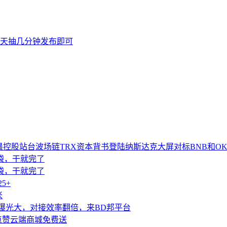
天抽几分钟发布即可
控股站台波场链TRX资本背书登陆纳斯达克大屏对标BNB和OK
袋袋，干就完了
袋袋，干就完了
5+
米
曝光大，对接效率翻倍，来BD邦平台
点赞云端商城免费送