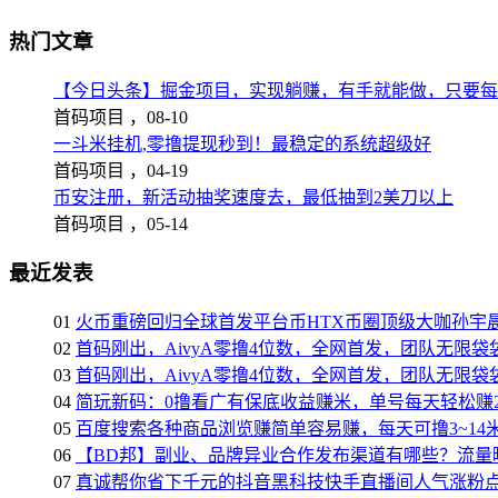
热门文章
【今日头条】掘金项目，实现躺赚，有手就能做，只要每
首码项目 ，
08-10
一斗米挂机,零撸提现秒到！最稳定的系统超级好
首码项目 ，
04-19
币安注册，新活动抽奖速度去，最低抽到2美刀以上
首码项目 ，
05-14
最近发表
01
火币重磅回归全球首发平台币HTX币圈顶级大咖孙宇晨
02
首码刚出，AivyA零撸4位数，全网首发，团队无限
03
首码刚出，AivyA零撸4位数，全网首发，团队无限
04
简玩新码：0撸看广有保底收益赚米，单号每天轻松赚2
05
百度搜索各种商品浏览赚简单容易赚，每天可撸3~14
06
【BD邦】副业、品牌异业合作发布渠道有哪些？流量
07
真诚帮你省下千元的抖音黑科技快手直播间人气涨粉