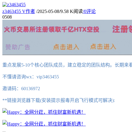
z3463455
V
作者
/
2025-05-08
/
9.58 K阅读
/
0评论
05
08
重点发展5-10个核心团队成员，建立稳定的团队结构。长期
不懂请咨询wx：vip3463455
邀请码：60136972
**链接浏览器下载(安装提示报毒开启飞行模式可解决):