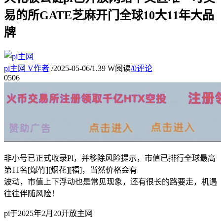
易的所GATE芝麻开门全球10大11年大品
牌
pi主网
V
作者
/
2025-05-06
/
1.39 W阅读
/
0评论
05
06
非小号已正式收录Pl，并移除风险提示，市值已排行全球最高
第11名[爆竹][烟花][福]，当然价格会有
波动，市值上下浮动也是常见现象，还有很长的路要走，机遇
往往伴随风险！
pi于2025年2月20开放主网