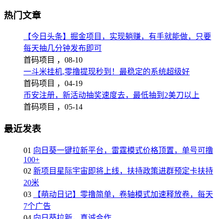
热门文章
【今日头条】掘金项目，实现躺赚，有手就能做，只要
每天抽几分钟发布即可
首码项目 ，
08-10
一斗米挂机,零撸提现秒到！最稳定的系统超级好
首码项目 ，
04-19
币安注册，新活动抽奖速度去，最低抽到2美刀以上
首码项目 ，
05-14
最近发表
01
向日葵一键拉新平台，雷霆模式价格顶置，单号可撸
100+
02
新项目星际宇宙即将上线，扶持政策进群预定卡扶持
20米
03
【萌动日记】零撸简单，卷轴模式加速释放卷，每天
7个广告
04
向日葵拉新，真诚合作