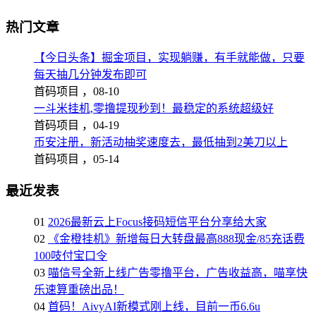
热门文章
【今日头条】掘金项目，实现躺赚，有手就能做，只要
每天抽几分钟发布即可
首码项目 ，
08-10
一斗米挂机,零撸提现秒到！最稳定的系统超级好
首码项目 ，
04-19
币安注册，新活动抽奖速度去，最低抽到2美刀以上
首码项目 ，
05-14
最近发表
01
2026最新云上Focus接码短信平台分享给大家
02
《金橙挂机》新增每日大转盘最高888现金/85充话费
100吱付宝口令
03
喵信号全新上线广告零撸平台，广告收益高，喵享快
乐速算重磅出品！
04
首码！AivyAI新模式刚上线，目前一币6.6u