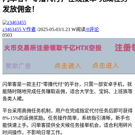
发放佣金！
z3463455
V
作者
/
2025-05-03
/
1.23 W阅读
/
0评论
05
03
闪単客是一款主打“零撸代付”的平台，只需一部安卓手机，就
能随时随地完成任务赚取返佣，适合大学生、宝妈、上班族等
各类人裙。
平台采用高佣任务机制，用户在完成指定代付任务后即可获得
8%-15%的返佣奖励。任务操作简単，系统指引清晰，新手也
能快速上手。闪単客提供全天候任务接単机会，适合利用碎片
时间操作，不影响日常工作。