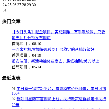
24
25
26
27
28
29
30
31
热门文章
【今日头条】掘金项目，实现躺赚，有手就能做，只要
每天抽几分钟发布即可
首码项目 ，
08-10
一斗米挂机,零撸提现秒到！最稳定的系统超级好
首码项目 ，
04-19
币安注册，新活动抽奖速度去，最低抽到2美刀以上
首码项目 ，
05-14
最近发表
01
向日葵一键拉新平台，雷霆模式价格顶置，单号可撸
100+
02
新项目星际宇宙即将上线，扶持政策进群预定卡扶持
20米