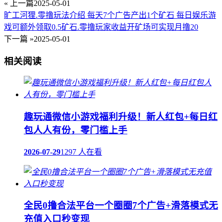
« 上一篇
2025-05-01
旷工河狸.零撸玩法介绍 每天7个广告产出1个矿石 每日娱乐游
戏可额外领取0.5矿石.零撸玩家收益开矿场可实现月撸20
下一篇 »
2025-05-01
相关阅读
趣玩通微信小游戏福利升级！新人红包+每日红
包人人有份，零门槛上手
2026-07-29
1297 人在看
全民0撸合法平台一个圈圈7个广告+滑落模式无
充值入口秒变现