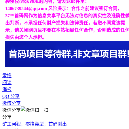
袭侵权/违法违规的内容，请发送邮件至：
1406739544@qq.com
风险提示：
合作之前建议签订合同，
37**首码网作为信息共享平台无法对信息的真实性及准确性
出判断，不承担任何财产损失和法律责任，若您不同意该提
示，请关闭网页且不要在本站拓展任何合作，否则造成的任
损失由您个人承担。
零撸
阅读
海报
QQ 分享
微博分享
微信分享
分享
矿工河狸，零撸类型，首码刚出