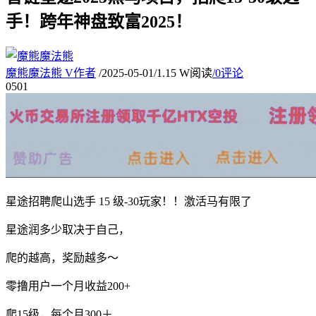
手！跨年神盘致富2025！
魔熊魔法熊
V
作者
/
2025-05-01
/
1.15 W阅读
/
0评论
05
01
星途招聘爬山选手 15 级-30玩家！！激活马有限了
星途润多少取决于自己，
爬的越高，奖励越多～
零撸用户一个月收益200+
爬15级，每个月300＋