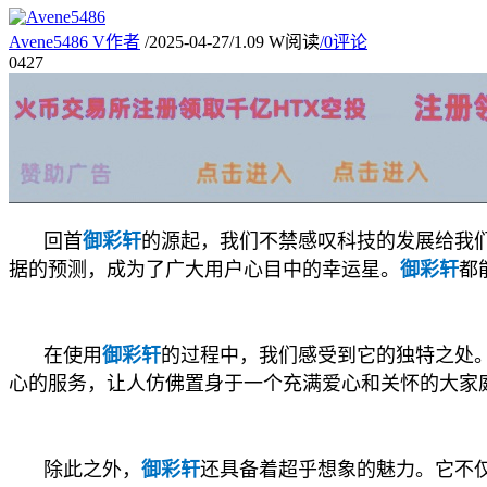
Avene5486
V
作者
/
2025-04-27
/
1.09 W阅读
/
0评论
04
27
回首
御彩轩
的源起，我们不禁感叹科技的发展给我
据的预测，成为了广大用户心目中的幸运星。
御彩轩
都
在使用
御彩轩
的过程中，我们感受到它的独特之处
心的服务，让人仿佛置身于一个充满爱心和关怀的大家
除此之外，
御彩轩
还具备着超乎想象的魅力。它不