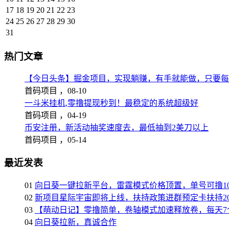
17
18
19
20
21
22
23
24
25
26
27
28
29
30
31
热门文章
【今日头条】掘金项目，实现躺赚，有手就能做，只要每
首码项目 ，
08-10
一斗米挂机,零撸提现秒到！最稳定的系统超级好
首码项目 ，
04-19
币安注册，新活动抽奖速度去，最低抽到2美刀以上
首码项目 ，
05-14
最近发表
01
向日葵一键拉新平台，雷霆模式价格顶置，单号可撸10
02
新项目星际宇宙即将上线，扶持政策进群预定卡扶持2
03
【萌动日记】零撸简单，卷轴模式加速释放卷，每天7
04
向日葵拉新，真诚合作