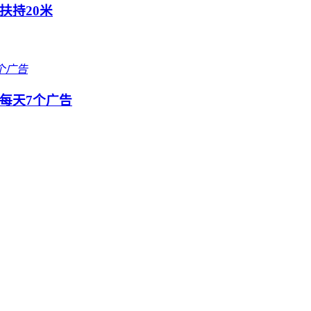
扶持20米
每天7个广告