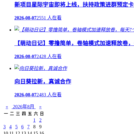
新项目星际宇宙即将上线，扶持政策进群预定卡
2026-08-07
2551 人在看
【萌动日记】零撸简单，卷轴模式加速释放卷，
2026-08-07
2428 人在看
向日葵拉新，真诚合作
2026-08-07
2483 人在看
«
2026年8月
»
一
二
三
四
五
六
日
1
2
3
4
5
6
7
8
9
10
11
12
13
14
15
16