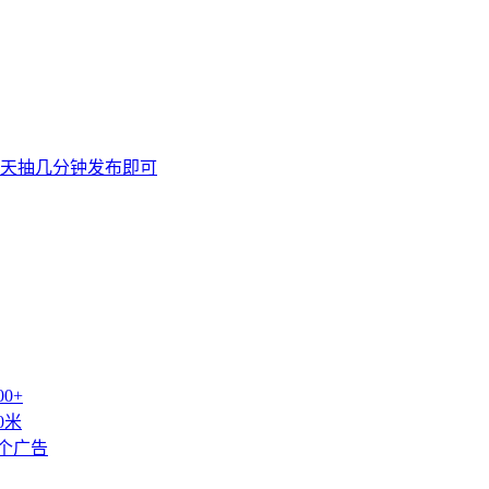
天抽几分钟发布即可
0+
0米
个广告