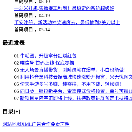
首码项目 ，
08-10
一斗米挂机,零撸提现秒到！最稳定的系统超级好
首码项目 ，
04-19
币安注册，新活动抽奖速度去，最低抽到2美刀以上
首码项目 ，
05-14
最近发表
01
牛毛圈，升级拿分红赚红包
02
喵信号 首码上线 保底零撸
03
无人场景直播带货，刚睡醒就在爆单，小白也能做！
04
利用抖音黑科技云端商城快速涨粉开橱窗，米无忧图
05
倚天手游多号多赚、纯零撸，不用下载，轻松赚！
06
向日葵一键拉新平台，雷霆模式价格顶置，单号可撸10
07
新项目星际宇宙即将上线，扶持政策进群预定卡扶持2
目录[+]
网站地图
XML
广告合作
免责声明