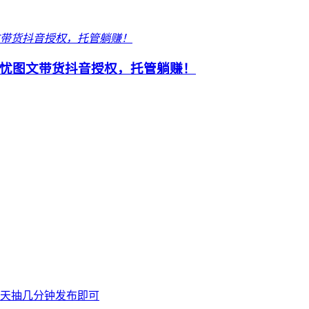
忧图文带货抖音授权，托管躺赚！
天抽几分钟发布即可