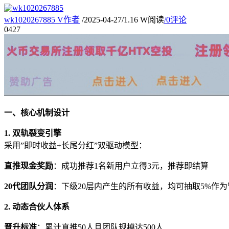
wk1020267885
V
作者
/
2025-04-27
/
1.16 W阅读
/
0评论
04
27
一、核心机制设计
1. 双轨裂变引擎
采用”即时收益+长尾分红”双驱动模型：
直推现金奖励
：成功推荐1名新用户立得3元，推荐即结算
20代团队分润
：下级20层内产生的所有收益，均可抽取5%作
2. 动态合伙人体系
晋升标准
：累计直推50人且团队规模达500人