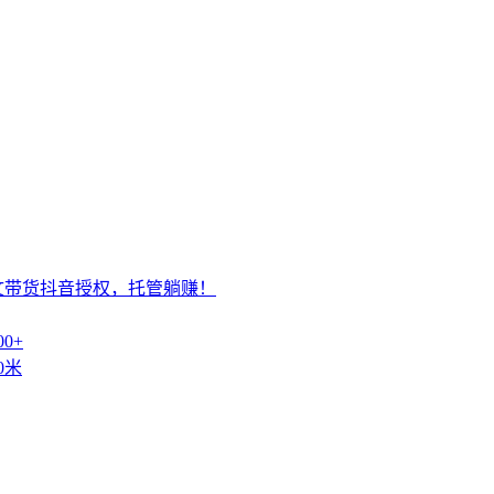
文带货抖音授权，托管躺赚！
0+
0米