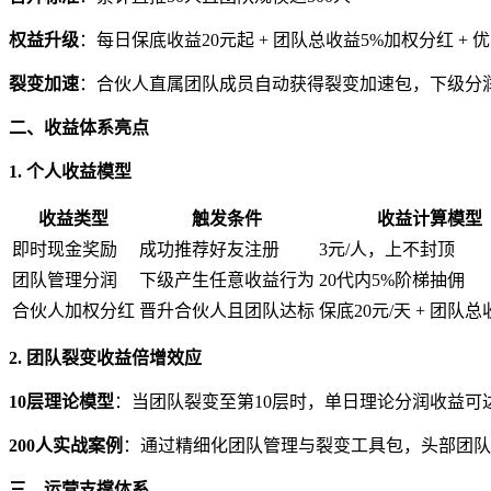
权益升级
：每日保底收益20元起 + 团队总收益5%加权分红 +
裂变加速
：合伙人直属团队成员自动获得裂变加速包，下级分润
二、收益体系亮点
1. 个人收益模型
收益类型
触发条件
收益计算模型
即时现金奖励
成功推荐好友注册
3元/人，上不封顶
团队管理分润
下级产生任意收益行为
20代内5%阶梯抽佣
合伙人加权分红
晋升合伙人且团队达标
保底20元/天 + 团队总
2. 团队裂变收益倍增效应
10层理论模型
：当团队裂变至第10层时，单日理论分润收益可达3
200人实战案例
：通过精细化团队管理与裂变工具包，头部团队
三、运营支撑体系