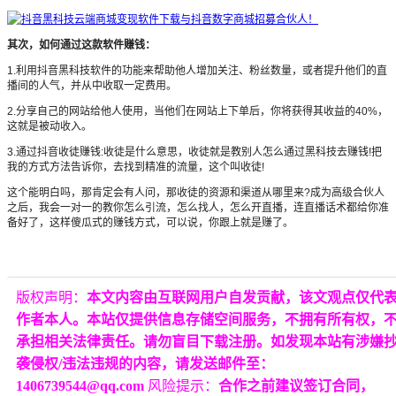
其次，如何通过这款软件赚钱：
1.利用抖音黑科技软件的功能来帮助他人增加关注、粉丝数量，或者提升他们的直
播间的人气，并从中收取一定费用。
2.分享自己的网站给他人使用，当他们在网站上下单后，你将获得其收益的40%，
这就是被动收入。
3.通过抖音收徒赚钱:收徒是什么意思，收徒就是教别人怎么通过黑科技去赚钱!把
我的方式方法告诉你，去找到精准的流量，这个叫收徒!
这个能明白吗，那肯定会有人问，那收徒的资源和渠道从哪里来?成为高级合伙人
之后，我会一对一的教你怎么引流，怎么找人，怎么开直播，连直播话术都给你准
备好了，这样傻瓜式的赚钱方式，可以说，你跟上就是赚了。
版权声明：
本文内容由互联网用户自发贡献，该文观点仅代
作者本人。本站仅提供信息存储空间服务，不拥有所有权，
承担相关法律责任。请勿盲目下载注册。如发现本站有涉嫌
袭侵权/违法违规的内容，请发送邮件至：
1406739544@qq.com
风险提示：
合作之前建议签订合同，