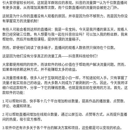
引大家停留较长时间，这就是羊群效应的表现。抖音的流量算**认为千位数直播间
有更多流量，从而增加其推荐次数，而个位数直播间的流量则会被拒之门外。
这就是为什么你的直播没有人观看的原因，并非是因为你不够努力，而是因为你没
有掌握官方的流量机制！
有些人可能会看到这样的直播间：我是一名宝妈，今天是我开播的第五天，观看人
数已经突破三位数。有人想要与我一起在抖音创业吗？可以加入我的粉丝群，我来
帮助你。然后开始教授课程，提供所谓的流量稿子。
然而，即使他们阅读了很多稿子，直播间的观看人数依然只保持在个位数。
这是因为他们没有分享真正的流量工具——抖音黑科技给你们！
大家都使用相同的软件，而该软件的核心价值在于帮助用户解决流量问题。然而，
如果单纯依赖这种方式，并不能赚取太多的收益。
从流量思维来看，很多人对于互联网还是小白一样，不知道如何入手。只有掌握了
流量才能实现自己的收益，而大多数人则成为了被剥削的一方。因此，今天我将详
细介绍这款软件，分享一下它的赚钱思路，也就是我目前在使用的方法。首先，这
款软件的功能：
1.可以帮助抖音、快手等十几个平台增加粉丝数量，提高作品的播放量、点赞数、
评论、收藏和转发。
2.可以帮助直播间增加在线观众数量，通过公屏互动、点赞等方式，从而提升直播
间的热度，吸引官方推荐。
3.软件中还有许多关于各个平台的解决方案和项目，这些都是可以变现的机会。