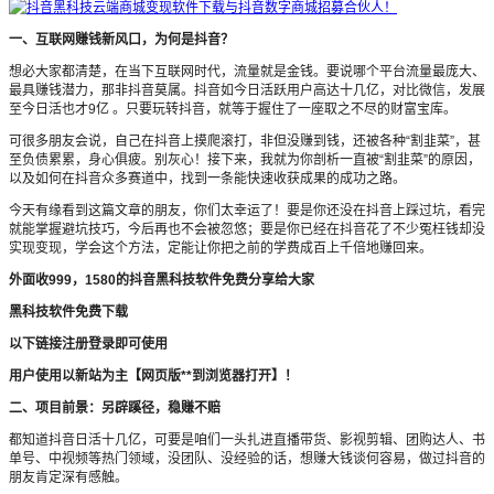
一、互联网赚钱新风口，为何是抖音？
想必大家都清楚，在当下互联网时代，流量就是金钱。要说哪个平台流量最庞大、
最具赚钱潜力，那非抖音莫属。抖音如今日活跃用户高达十几亿，对比微信，发展
至今日活也才9亿 。只要玩转抖音，就等于握住了一座取之不尽的财富宝库。
可很多朋友会说，自己在抖音上摸爬滚打，非但没赚到钱，还被各种“割韭菜”，甚
至负债累累，身心俱疲。别灰心！接下来，我就为你剖析一直被“割韭菜”的原因，
以及如何在抖音众多赛道中，找到一条能快速收获成果的成功之路。
今天有缘看到这篇文章的朋友，你们太幸运了！要是你还没在抖音上踩过坑，看完
就能掌握避坑技巧，今后再也不会被忽悠；要是你已经在抖音花了不少冤枉钱却没
实现变现，学会这个方法，定能让你把之前的学费成百上千倍地赚回来。
外面收999，1580的抖音黑科技软件免费分享给大家
黑科技软件免费下载
以下链接注册登录即可使用
用户使用以新站为主【网页版**到浏览器打开】！
二、项目前景：另辟蹊径，稳赚不赔
都知道抖音日活十几亿，可要是咱们一头扎进直播带货、影视剪辑、团购达人、书
单号、中视频等热门领域，没团队、没经验的话，想赚大钱谈何容易，做过抖音的
朋友肯定深有感触。