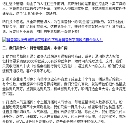
记住这个道理：淘金子的人往往空手而归，真正赚钱的是那些在挖金路上卖工具的
人。不管你是打算通过好物分享、团购达人慢慢积累财富，还是利用黑科技软件快
速变现，这个“工具”都是不可或缺的。
咱们换个思路，从全新赛道切入，为在抖音创业的“淘金者”提供服务。就好比他们
在挖金子，我们给他们提供水，这样竞争小了，赚钱是不是就轻松多了？甚至可以
说，只要抖音不衰落，咱们的生意就能一直做下去！
三、我们卖什么：抖音刚需服务，市场广阔
1 助力账号权限开通：很多人想快速开通橱窗挂商品，或者开通团购达人权限，
但抖音要求满足1000粉丝或500有效粉丝条件，短时间内难以达成。这时，我们
只需收取百八十块（价格会根据行情每天变化），通过真人**的方式，帮他们快速
涨粉开通权限，客户很难不心动。
2 提升企业账号形象：有些小企业在抖音发了成百上千个作品，播放量却始终只
有个位数，老板想弄个抖音号撑撑场面。我们只需几百块，就能帮他们把作品播放
量做到几百万，点赞数达到几万，粉丝涨到几十万，瞬间打造企业大号，企业肯定
感兴趣。
3 打造高人气直播间：小主播开播时人气惨淡，每场直播场观人数寥寥无几，盼
星星盼月亮也等不来大哥刷礼物。我们只需一百几十块，就能帮他们包装直播间，
让直播间热闹非凡、人气爆棚，主播们自然会感兴趣。除此之外，我们还提供代人
涨千粉、涨赞、涨播放，代人挂直播间人气，代人开营业执照，抖音捞实名，零粉
开橱窗，蓝V认证等抖音刚需业务，这些都是黑科技软件的强大功能。