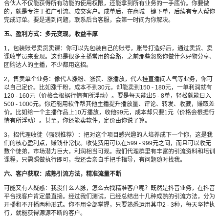
合伙人不仅能获得所有功能的使用权限，还能拿到所有业务的一手底价。你要做
的，就是专注于推广引流、成交客户。成单后，在商城一键下单，后续有专人帮你
完成订单。要是遇到问题，联系后台客服，会第一时间为你解决。
五、盈利方式：多元变现，收益丰厚
1，包装账号卖货卖课：你可以先包装自己的账号，账号打造好后，通过卖货、卖
课收学员来变现。这也是很多主播常用的套路，之前那些忽悠你做什么好物分享、
团购达人的主播，不少都用这招。
2，售卖单个业务：像代人涨粉、涨赞、涨播放，代人挂直播间人气等业务，你可
以自己定价。比如涨千粉，成本不到30元，却能卖到150 - 180元，一单利润就有
120 - 160元（价格会根据行情有所浮动）。要是每天能出5 - 8单，轻松就能日入
500 - 1000元。你还能用软件帮其他主播提升播放量、评论、转发、收藏，赚取差
价。比如给一个主播作品上10万播放，收他99元，成本却只要1元（价格会根据行
情有所浮动）。甚至，你还能卖软件，定价由你说了算。
3，招代理收徒（强烈推荐）：把对这个项目感兴趣的人培养成下一个你，这是我
们的核心盈利点，赚钱非常快。收徒费用可以在599 - 999元之间，而且可以收无
数个徒弟，市场潜力巨大，利润相当可观。我们代理群里有丰富的引流资料和培训
课程，只需照做执行即可，我还会亲自手把手指导，有问题随时找我。
六、客户获取：成熟引流方法，精准流量不断
可能又有人疑惑：我没什么人脉，怎么去找精准客户呢？既然是抖音业务，在抖音
平台找客户肯定最直接。经过我们测试，已经总结出十几种成熟的引流方法，分为
开播和不开播两种形式。你不用全部掌握，只要熟悉运用其中2 - 3种，每天坚持执
行，就能获得源源不断的客户。