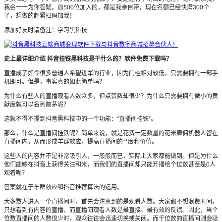
我会一一为你答疑。前500位加入的，都是我亲自带，现在名额已经快满300个
了，想做的赶紧扫码加我！
添加好友时请备注：学习黑科技
史上最详细介绍 抖音挂铁黑科技是干什么的？软件免费下载吗？
直播成了如今很多普通人希望进军的行业，因为门槛相对较低，只需要拥有一部手
机即可。但是，事实真的如此简单吗？
为什么有些人的直播观看人数众多，但点赞数却很少？为什么只需要拥有微小的贡
献度就可以名列前茅呢？
这就不得不提到抖音黑科技中的一个功能：“直播间挂铁”。
那么，什么是直播间挂铁呢？简单来说，就是花费一定数量的花米雇佣机器人留在
直播间内，从而形成羊群效应，提高直播间的**度和价值。
这些人的内容并不是非常吸引人，一般般而已，实际上大家都能做到。但是为什么
他们能够在抖音上获得关注和米，而我们的直播间却只能开播给个位数甚至是0人
观看呢？
答案就在于羊群效应和抖音推荐算法的运用。
大多数人进入一个直播间时，首先会注意到的是观看人数。大家都不想浪费时间，
只想看到有内容的直播，而直播间观看人数是最直接、最有效的反馈。因此，当个
位数直播间的人数很少时，观众往往会迅速切换或关闭。而千位数的直播间则会吸