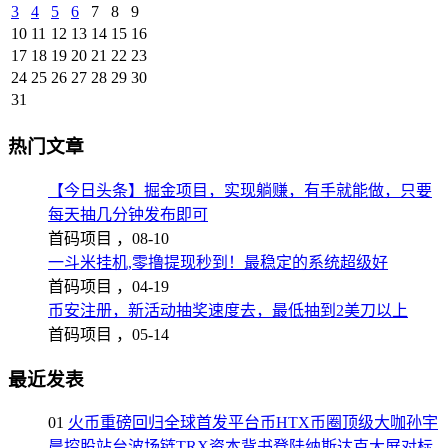
3
4
5
6
7
8
9
10
11
12
13
14
15
16
17
18
19
20
21
22
23
24
25
26
27
28
29
30
31
热门文章
【今日头条】掘金项目，实现躺赚，有手就能做，只要
每天抽几分钟发布即可
首码项目 ，
08-10
一斗米挂机,零撸提现秒到！最稳定的系统超级好
首码项目 ，
04-19
币安注册，新活动抽奖速度去，最低抽到2美刀以上
首码项目 ，
05-14
最近发表
01
火币重磅回归全球首发平台币HTX币圈顶级大咖孙宇
晨控股站台波场链TRX资本背书登陆纳斯达克大屏对标