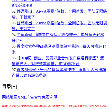
BNB和OKB
02
首码刚出，AivyA零撸4位数，全网首发，团队无限袋
袋，干就完了
03
首码刚出，AivyA零撸4位数，全网首发，团队无限袋
袋，干就完了
04
简玩新码：0撸看广有保底收益赚米，单号每天轻松
赚25+
05
百度搜索各种商品浏览赚简单容易赚，每天可撸3~14
米
06
【BD邦】副业、品牌异业合作发布渠道有哪些？流
量曝光大，对接效率翻倍，来BD邦平台
07
真诚帮你省下千元的抖音黑科技快手直播间人气涨粉
点赞云端商城免费送
目录[+]
网站地图
XML
广告合作
免责声明
声明
：
首码网所有文章均来自网络和投稿，不代表本站立场，请勿盲目下载注册，以免为您带来不