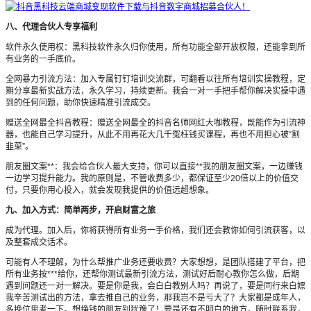
八、代理合伙人专享福利
软件永久使用权：黑科技软件永久归你使用，所有功能全部开放权限，还能拿到所
有业务的一手底价。
全网暴力引流方法：加入专属钉钉培训交流群，可翻看以往所有培训实操教程，定
期分享最新实战方法，永久学习，持续更新。我会一对一手把手帮你解决实操中遇
到的任何问题，助你快速精准引流成交。
赠送全网最全抖音教程：赠送全网最全的抖音名师网红大咖教程，既能作为引流神
器，也能自己学习提升，从此不用再花大几千冤枉钱买课程，再也不用担心被“割
韭菜”。
朋友圈文案**：我会给合伙人最大支持，你可以直接**我的朋友圈文案，一边赚钱
一边学习提升能力。我的原则是，不管收费多少，都保证至少20倍以上的价值交
付，只要你用心投入，就会发现我提供的价值远超想象。
九、加入方式：简单两步，开启财富之旅
成为代理。加入后，你将获得所有业务一手价格，我们还会教你如何引流获客，以
及整套成交话术。
可能有人不理解，为什么帮推广业务还要收费？大家想想，是团队搭建了平台，把
所有业务按***给你，还帮你测试最新引流方法，测试好后耐心教你怎么做，后期
遇到问题还一对一解决。要是你是我，会白白教别人吗？再说了，要是同行来白嫖
我辛苦测试出的方法，拿去推自己的业务，那我岂不是亏大了？大家都是成年人，
多换位思考一下。想挣钱的朋友别犹豫了！要是还有不明白的地方，随时联系我，