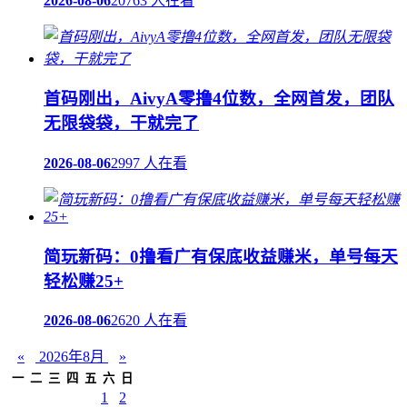
2026-08-06
20763 人在看
首码刚出，AivyA零撸4位数，全网首发，团队
无限袋袋，干就完了
2026-08-06
2997 人在看
简玩新码：0撸看广有保底收益赚米，单号每天
轻松赚25+
2026-08-06
2620 人在看
«
2026年8月
»
一
二
三
四
五
六
日
1
2