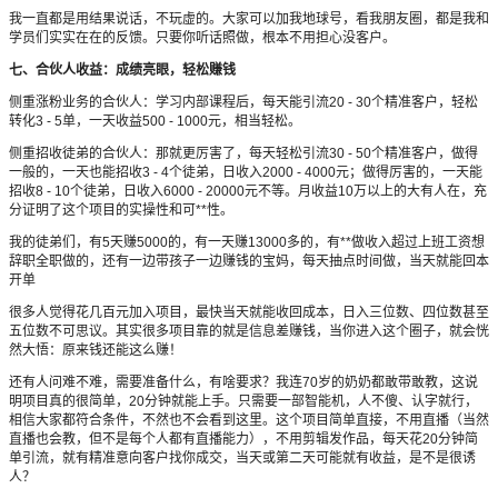
我一直都是用结果说话，不玩虚的。大家可以加我地球号，看我朋友圈，都是我和
学员们实实在在的反馈。只要你听话照做，根本不用担心没客户。
七、合伙人收益：成绩亮眼，轻松赚钱
侧重涨粉业务的合伙人：学习内部课程后，每天能引流20 - 30个精准客户，轻松
转化3 - 5单，一天收益500 - 1000元，相当轻松。
侧重招收徒弟的合伙人：那就更厉害了，每天轻松引流30 - 50个精准客户，做得
一般的，一天也能招收3 - 4个徒弟，日收入2000 - 4000元；做得厉害的，一天能
招收8 - 10个徒弟，日收入6000 - 20000元不等。月收益10万以上的大有人在，充
分证明了这个项目的实操性和可**性。
我的徒弟们，有5天赚5000的，有一天赚13000多的，有**做收入超过上班工资想
辞职全职做的，还有一边带孩子一边赚钱的宝妈，每天抽点时间做，当天就能回本
开单
很多人觉得花几百元加入项目，最快当天就能收回成本，日入三位数、四位数甚至
五位数不可思议。其实很多项目靠的就是信息差赚钱，当你进入这个圈子，就会恍
然大悟：原来钱还能这么赚！
还有人问难不难，需要准备什么，有啥要求？我连70岁的奶奶都敢带敢教，这说
明项目真的很简单，20分钟就能上手。只需要一部智能机，人不傻、认字就行，
相信大家都符合条件，不然也不会看到这里。这个项目简单直接，不用直播（当然
直播也会教，但不是每个人都有直播能力），不用剪辑发作品，每天花20分钟简
单引流，就有精准意向客户找你成交，当天或第二天可能就有收益，是不是很诱
人？