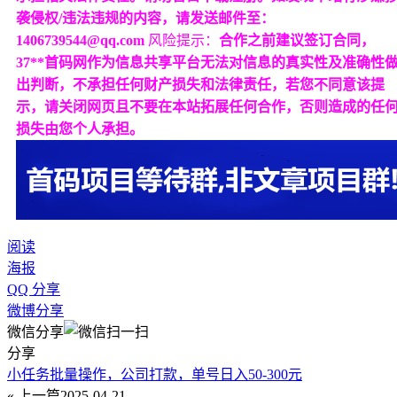
袭侵权/违法违规的内容，请发送邮件至：
1406739544@qq.com
风险提示：
合作之前建议签订合同，
37**首码网作为信息共享平台无法对信息的真实性及准确性
出判断，不承担任何财产损失和法律责任，若您不同意该提
示，请关闭网页且不要在本站拓展任何合作，否则造成的任
损失由您个人承担。
阅读
海报
QQ 分享
微博分享
微信分享
分享
小任务批量操作，公司打款，单号日入50-300元
« 上一篇
2025-04-21