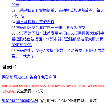
20米
03
【萌动日记】零撸简单，卷轴模式加速释放卷，每天
7个广告
04
向日葵拉新，真诚合作
05
首码明盛聚合看广告三三赚工资长久收益
06
火币重磅回归全球首发平台币HTX币圈顶级大咖孙宇
晨控股站台波场链TRX资本背书登陆纳斯达克大屏对标
BNB和OKB
07
首码刚出，AivyA零撸4位数，全网首发，团队无限袋
袋，干就完了
目录[+]
网站地图
XML
广告合作
免责声明
声明
：
首码网所有文章均来自网络和投稿，不代表本站立场，请勿盲目下载注册，以免为您带来不
安全运行
6573
天
必要的损失。
蜀ICP备2024086234号
运行时长：0.04秒
查询信息：18 次