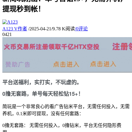
提现秒到帐！
A123
V
作者
/
2025-04-21
/
9.78 K阅读
/
0评论
04
21
平台送福利，实打实，不玩虚的。
0撸无套路，单号每天轻松钻15+！
简玩是一个
非常良心
的看广告钻米平台，
无需任何投入，
无需
养机，
0.1米即可提现
，
没有任何套路：
0撸无套路：
无需任何投入，
0撸钻米，
平台无任何隐形费