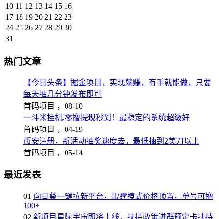
10
11
12
13
14
15
16
17
18
19
20
21
22
23
24
25
26
27
28
29
30
31
热门文章
【今日头条】掘金项目，实现躺赚，有手就能做，只要
每天抽几分钟发布即可
首码项目 ，
08-10
一斗米挂机,零撸提现秒到！最稳定的系统超级好
首码项目 ，
04-19
币安注册，新活动抽奖速度去，最低抽到2美刀以上
首码项目 ，
05-14
最近发表
01
向日葵一键拉新平台，雷霆模式价格顶置，单号可撸
100+
02
新项目星际宇宙即将上线，扶持政策进群预定卡扶持