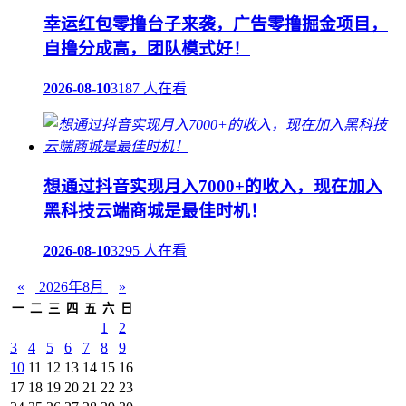
幸运红包零撸台子来袭，广告零撸掘金项目，
自撸分成高，团队模式好！
2026-08-10
3187 人在看
想通过抖音实现月入7000+的收入，现在加入
黑科技云端商城是最佳时机！
2026-08-10
3295 人在看
«
2026年8月
»
一
二
三
四
五
六
日
1
2
3
4
5
6
7
8
9
10
11
12
13
14
15
16
17
18
19
20
21
22
23