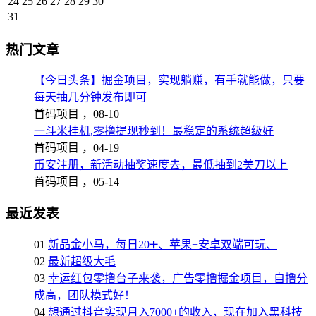
24
25
26
27
28
29
30
31
热门文章
【今日头条】掘金项目，实现躺赚，有手就能做，只要
每天抽几分钟发布即可
首码项目 ，
08-10
一斗米挂机,零撸提现秒到！最稳定的系统超级好
首码项目 ，
04-19
币安注册，新活动抽奖速度去，最低抽到2美刀以上
首码项目 ，
05-14
最近发表
01
新品金小马，每日20➕、苹果+安卓双端可玩、
02
最新超级大毛
03
幸运红包零撸台子来袭，广告零撸掘金项目，自撸分
成高，团队模式好！
04
想通过抖音实现月入7000+的收入，现在加入黑科技