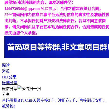
袭侵权/违法违规的内容，请发送邮件至：
1406739544@qq.com
风险提示：
合作之前建议签订合同，
37**首码网作为信息共享平台无法对信息的真实性及准确性
出判断，不承担任何财产损失和法律责任，若您不同意该提
示，请关闭网页且不要在本站拓展任何合作，否则造成的任
损失由您个人承担。
阅读
海报
QQ 分享
微博分享
微信分享
分享
首码零撸BTTC:每天领空投3千，注册送8千，直接到币安所，
抓紧搞!