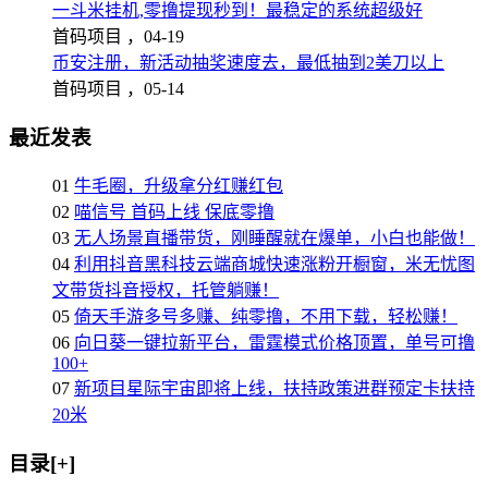
一斗米挂机,零撸提现秒到！最稳定的系统超级好
首码项目 ，
04-19
币安注册，新活动抽奖速度去，最低抽到2美刀以上
首码项目 ，
05-14
最近发表
01
牛毛圈，升级拿分红赚红包
02
喵信号 首码上线 保底零撸
03
无人场景直播带货，刚睡醒就在爆单，小白也能做！
04
利用抖音黑科技云端商城快速涨粉开橱窗，米无忧图
文带货抖音授权，托管躺赚！
05
倚天手游多号多赚、纯零撸，不用下载，轻松赚！
06
向日葵一键拉新平台，雷霆模式价格顶置，单号可撸
100+
07
新项目星际宇宙即将上线，扶持政策进群预定卡扶持
20米
目录[+]