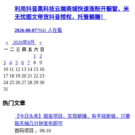
利用抖音黑科技云端商城快速涨粉开橱窗，米
无忧图文带货抖音授权，托管躺赚！
2026-08-07
7041 人在看
«
2026年8月
»
一
二
三
四
五
六
日
1
2
3
4
5
6
7
8
9
10
11
12
13
14
15
16
17
18
19
20
21
22
23
24
25
26
27
28
29
30
31
热门文章
【今日头条】掘金项目，实现躺赚，有手就能做，只要
每天抽几分钟发布即可
首码项目 ，
08-10