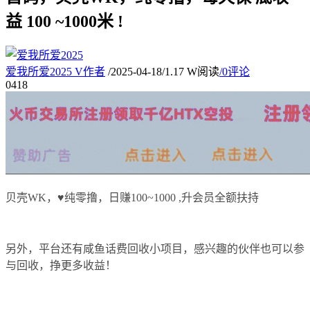
益 100 ~1000米 !
爱我所爱2025
V
作者
/
2025-04-18
/
1.17 W阅读
/
0评论
04
18
贝壳WK，♥️纯零撸，日赚100~1000 ,升会员全额扶持
另外，平台还有咸鱼话费回收小项目，感兴趣的伙伴也可以参
与回收，挣更多收益！