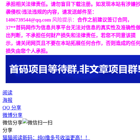
承担相关法律责任。请勿盲目下载注册。如发现本站有涉嫌
袭侵权/违法违规的内容，请发送邮件至：
1406739544@qq.com
风险提示：
合作之前建议签订合同，
37**首码网作为信息共享平台无法对信息的真实性及准确性
出判断，不承担任何财产损失和法律责任，若您不同意该提
示，请关闭网页且不要在本站拓展任何合作，否则造成的任
损失由您个人承担。
阅读
海报
QQ 分享
微博分享
微信分享
分享
猫猫阅读新码：纯0撸多号收溢更高！！