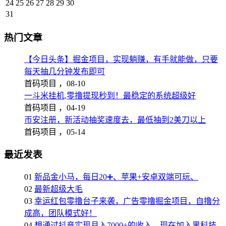
24
25
26
27
28
29
30
31
热门文章
【今日头条】掘金项目，实现躺赚，有手就能做，只要
每天抽几分钟发布即可
首码项目 ，
08-10
一斗米挂机,零撸提现秒到！最稳定的系统超级好
首码项目 ，
04-19
币安注册，新活动抽奖速度去，最低抽到2美刀以上
首码项目 ，
05-14
最近发表
01
新品金小马，每日20➕、苹果+安卓双端可玩、
02
最新超级大毛
03
幸运红包零撸台子来袭，广告零撸掘金项目，自撸分
成高，团队模式好！
04
想通过抖音实现月入7000+的收入，现在加入黑科技