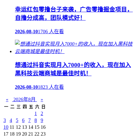
幸运红包零撸台子来袭，广告零撸掘金项目，
自撸分成高，团队模式好！
2026-08-10
1706 人在看
想通过抖音实现月入7000+的收入，现在加入
黑科技云端商城是最佳时机！
2026-08-10
1823 人在看
«
2026年8月
»
一
二
三
四
五
六
日
1
2
3
4
5
6
7
8
9
10
11
12
13
14
15
16
17
18
19
20
21
22
23