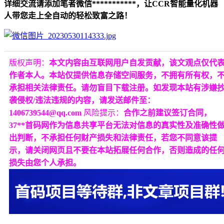
详细交流请添加笔者微信***********，让CCR智能量化机器
人带您走上全自动的轻松致富之路！
版权声明：
本文内容由互联网用户自发贡献，该文观点仅代
作者本人。本站仅提供信息存储空间服务，不拥有所有权，
承担相关法律责任。请勿盲目下载注册。如发现本站有涉嫌
袭侵权/违法违规的内容，请发送邮件至：
1406739544@qq.com
风险提示：
合作之前建议签订合同，
37**首码网作为信息共享平台无法对信息的真实性及准确性
出判断，不承担任何财产损失和法律责任，若您不同意该提
示，请关闭网页且不要在本站拓展任何合作，否则造成的任
损失由您个人承担。