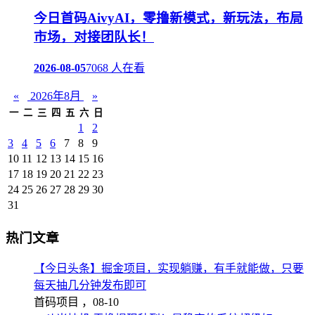
今日首码AivyAI，零撸新模式，新玩法，布局
市场，对接团队长！
2026-08-05
7068 人在看
«
2026年8月
»
一
二
三
四
五
六
日
1
2
3
4
5
6
7
8
9
10
11
12
13
14
15
16
17
18
19
20
21
22
23
24
25
26
27
28
29
30
31
热门文章
【今日头条】掘金项目，实现躺赚，有手就能做，只要
每天抽几分钟发布即可
首码项目 ，
08-10