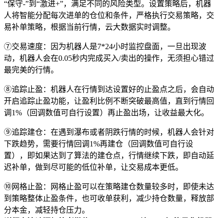
“保守-”到“激进+”，满足不同的风险类型。设置策略后，机器
人将智能分配每次进单的仓位和条件，严格执行交易策略，交
易补单策略，根据当前行情，云大数据实时调整。
⑦交易速度：因为机器人是7*24小时监控盘面，一旦出现波
动，机器人会在0.05秒内完成买入/卖出的操作，无须担心错过
最完美的行情。
⑧追踪止盈：机器人在行情到达设置好的止盈点之后，会自动
开启追踪止盈功能，让盈利比例不断突破最高值，直到行情回
调1%（回调数值可自行设置）再止盈出场，让收益最大化。
⑨追踪建仓：在遇到瀑布或者阴跌行情的时候，机器人会针对
下跌趋势，需要行情回调1%再建仓（回调数值可自行设
置），即如果达到了算法的建仓点，行情继续下跌，即自动延
迟补单，做到尽可能的低位补单，让交易成本更低。
⑩网格止盈：网格止盈可以在策略建仓数量较多时，即使未达
到策略整体止盈条件，也可收单获利，减少持仓数量，释放部
分本金，减轻持仓压力。