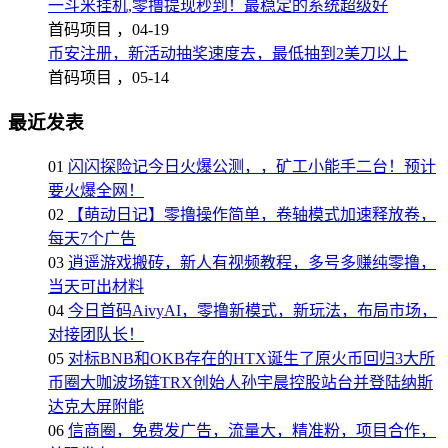
一斗米挂机,零撸提现秒到！最稳定的系统超级好
首码项目 ，
04-19
币安注册，新活动抽奖速度去，最低抽到2美刀以上
首码项目 ，
05-14
最近发表
01
闪闪探险记今日火爆公测，，矿工小能手二台！预计
要火爆全网！
02
【萌动日记】零撸操作简单，卷轴模式加速释放卷，
每天7个广告
03
逍遥游戏搬砖，新人有视频教程，多号多赚纯零撸，
当天可出材料
04
今日首码AivyAI，零撸新模式，新玩法，布局市场，
对接团队长！
05
对标BNB和OKB存在的HTX诞生了原火币回归3大所
币圈大咖波场链TRX创始人孙宇晨控股站台并登陆纳斯
达克大屏附能
06
信商圈，免费发广告，流量大，精准粉，项目合作，