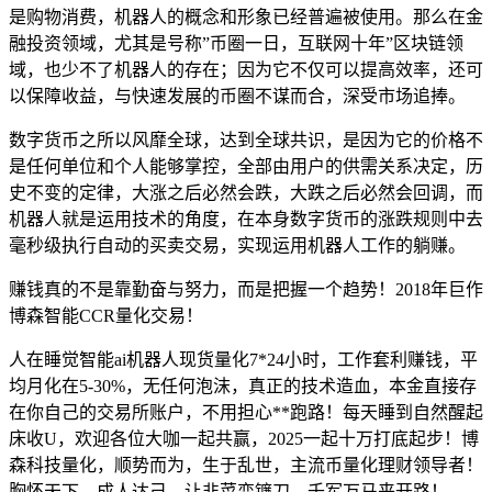
是购物消费，机器人的概念和形象已经普遍被使用。那么在金
融投资领域，尤其是号称”币圈一日，互联网十年”区块链领
域，也少不了机器人的存在；因为它不仅可以提高效率，还可
以保障收益，与快速发展的币圈不谋而合，深受市场追捧。
数字货币之所以风靡全球，达到全球共识，是因为它的价格不
是任何单位和个人能够掌控，全部由用户的供需关系决定，历
史不变的定律，大涨之后必然会跌，大跌之后必然会回调，而
机器人就是运用技术的角度，在本身数字货币的涨跌规则中去
毫秒级执行自动的买卖交易，实现运用机器人工作的躺赚。
赚钱真的不是靠勤奋与努力，而是把握一个趋势！2018年巨作
博森智能CCR量化交易！
人在睡觉智能ai机器人现货量化7*24小时，工作套利赚钱，平
均月化在5-30%，无任何泡沫，真正的技术造血，本金直接存
在你自己的交易所账户，不用担心**跑路！每天睡到自然醒起
床收U，欢迎各位大咖一起共赢，2025一起十万打底起步！博
森科技量化，顺势而为，生于乱世，主流币量化理财领导者！
胸怀天下，成人达己，让韭菜变镰刀，千军万马来开路！