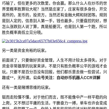
巧输了，但在更多的次数里，你会赢。那么什么人在炒币的世
界里概率胜算较大呢？当然是庄家了，庄家有很多身份，开交
易所的，发币的，投资方，当然还有金融大鳄和财团等。规则
是别人定的，信息别人第一手，钱也最多，只要盘控的好，想
怎么涨跌别人说了算，真是船要沉，也是别人第一个跑，所以
胜负概率高低立见分晓。
另一类是资金充裕的玩家。
前面说了，只要做好资金管理，人生不用计较太多得失。对于
资金非常雄厚的玩家来讲，不是只有胜负概率公平的游戏才会
玩，只要不是百分百没有回报，他们都乐意去做一些尝试，兴
趣或**，无所谓。
公众号关注：自动炒币机器人CCR详解
还有一类是赌博思维的玩家。
铤而走险懂不懂，对于他们而言，既不能像中产一样平稳的向
上爬，又不想过平庸的生活，干脆奋力一搏，单车也许会变成
摩托，但忽略了一点，你投入单车的风险应该对标的是奔驰的