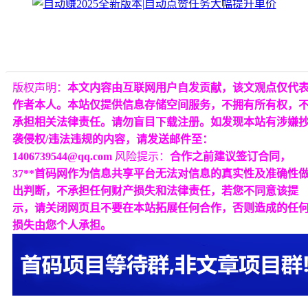
版权声明：
本文内容由互联网用户自发贡献，该文观点仅代
作者本人。本站仅提供信息存储空间服务，不拥有所有权，
承担相关法律责任。请勿盲目下载注册。如发现本站有涉嫌
袭侵权/违法违规的内容，请发送邮件至：
1406739544@qq.com
风险提示：
合作之前建议签订合同，
37**首码网作为信息共享平台无法对信息的真实性及准确性
出判断，不承担任何财产损失和法律责任，若您不同意该提
示，请关闭网页且不要在本站拓展任何合作，否则造成的任
损失由您个人承担。