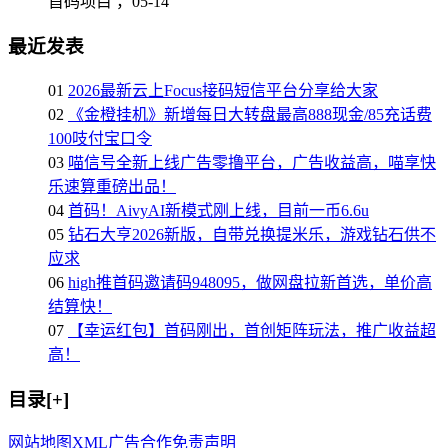
首码项目 ，
05-14
最近发表
01
2026最新云上Focus接码短信平台分享给大家
02
《金橙挂机》新增每日大转盘最高888现金/85充话费
100吱付宝口令
03
喵信号全新上线广告零撸平台，广告收益高，喵享快
乐速算重磅出品！
04
首码！AivyAI新模式刚上线，目前一币6.6u
05
钻石大亨2026新版，自带兑换提米乐，游戏钻石供不
应求
06
high推首码邀请码948095，做网盘拉新首选，单价高
结算快！
07
【幸运红包】首码刚出，首创矩阵玩法，推广收益超
高！
目录[+]
网站地图
XML
广告合作
免责声明