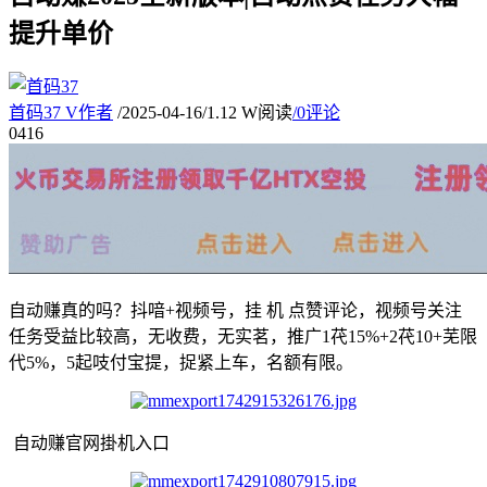
提升单价
首码37
V
作者
/
2025-04-16
/
1.12 W阅读
/
0评论
04
16
自动赚真的吗？抖喑+视频号，挂 机 点赞评论，视频号关注
任务受益比较高，无收费，无实茗，推广1䒫15%+2䒫10+芜限
代5%，5起吱付宝提，捉紧上车，名额有限。
自动赚官网掛机入口