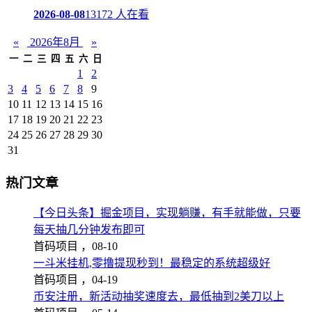
2026-08-08
13172 人在看
«
2026年8月
»
一
二
三
四
五
六
日
1
2
3
4
5
6
7
8
9
10
11
12
13
14
15
16
17
18
19
20
21
22
23
24
25
26
27
28
29
30
31
热门文章
【今日头条】掘金项目，实现躺赚，有手就能做，只要
每天抽几分钟发布即可
首码项目 ，
08-10
一斗米挂机,零撸提现秒到！最稳定的系统超级好
首码项目 ，
04-19
币安注册，新活动抽奖速度去，最低抽到2美刀以上