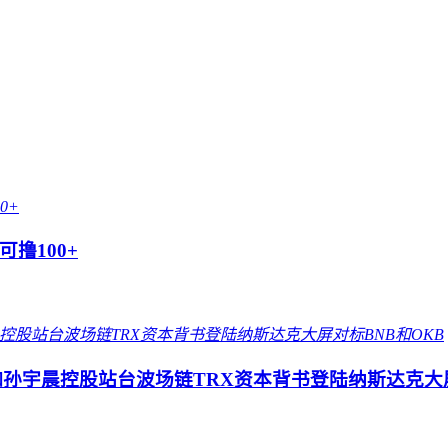
撸100+
孙宇晨控股站台波场链TRX资本背书登陆纳斯达克大屏