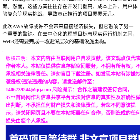
赖。然而，这些方案往往存在开发门槛高、成本上升、用户体
验复杂等现实挑战，导致真正推行的项目寥寥无几。
此次AWS故障或许不会带来直接经济损失，但它敲响了另一
个重要的警钟。在去中心化的理想目标与现实运行机制之间，
Web3还需要完成一场更深层次的基础设施重构。
版权声明：
本文内容由互联网用户自发贡献，该文观点仅代
作者本人。本站仅提供信息存储空间服务，不拥有所有权，
承担相关法律责任。请勿盲目下载注册。如发现本站有涉嫌
袭侵权/违法违规的内容，请发送邮件至：
1406739544@qq.com
风险提示：
合作之前建议签订合同，
37**首码网作为信息共享平台无法对信息的真实性及准确性
出判断，不承担任何财产损失和法律责任，若您不同意该提
示，请关闭网页且不要在本站拓展任何合作，否则造成的任
损失由您个人承担。