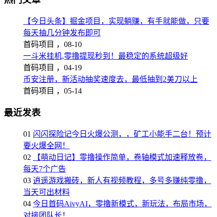
【今日头条】掘金项目，实现躺赚，有手就能做，只要
每天抽几分钟发布即可
首码项目 ，
08-10
一斗米挂机,零撸提现秒到！最稳定的系统超级好
首码项目 ，
04-19
币安注册，新活动抽奖速度去，最低抽到2美刀以上
首码项目 ，
05-14
最近发表
01
闪闪探险记今日火爆公测，，矿工小能手二台！预计
要火爆全网！
02
【萌动日记】零撸操作简单，卷轴模式加速释放卷，
每天7个广告
03
逍遥游戏搬砖，新人有视频教程，多号多赚纯零撸，
当天可出材料
04
今日首码AivyAI，零撸新模式，新玩法，布局市场，
对接团队长！