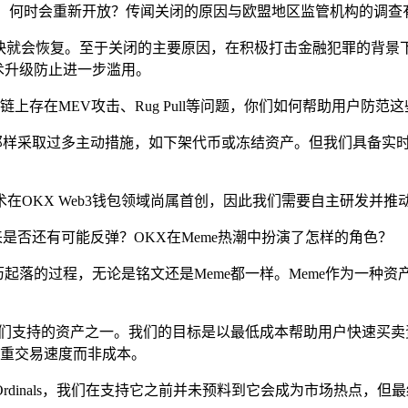
器交易服务，何时会重新开放？传闻关闭的原因与欧盟地区监管机构的调
，但很快就会恢复。至于关闭的主要原因，在积极打击金融犯罪的背
技术升级防止进一步滥用。
，但链上存在MEV攻击、Rug Pull等问题，你们如何帮助用户防范
法像CEX那样采取过多主动措施，如下架代币或冻结资产。但我们具
在OKX Web3钱包领域尚属首创，因此我们需要自主研发并推
情未来是否还有可能反弹？OKX在Meme热潮中扮演了怎样的角色？
历起落的过程，无论是铭文还是Meme都一样。Meme作为一种
只是我们支持的资产之一。我们的目标是以最低成本帮助用户快速
注重交易速度而非成本。
dinals，我们在支持它之前并未预料到它会成为市场热点，