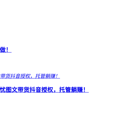
做！
忧图文带货抖音授权，托管躺赚！