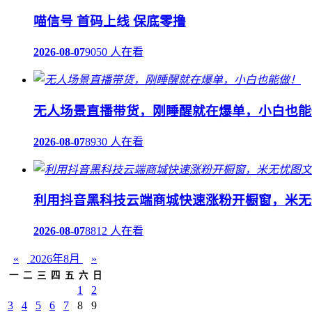
喵信号 首码上线 保底零撸
2026-08-07
9050 人在看
无人场景直播带货，刚睡醒就在爆单，小白也能
2026-08-07
8930 人在看
利用抖音黑科技云端商城快速涨粉开橱窗，米无
2026-08-07
8812 人在看
«
2026年8月
»
一
二
三
四
五
六
日
1
2
3
4
5
6
7
8
9