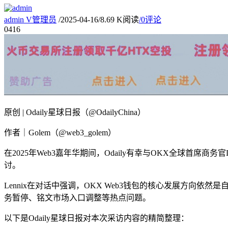
admin
V
管理员
/
2025-04-16
/
8.69 K阅读
/
0评论
04
16
原创 | Odaily星球日报（
@OdailyChina
）
作者｜Golem（
@web3_golem
）
在2025年Web3嘉年华期间，Odaily有幸与OKX全球首席
讨。
Lennix在对话中强调，OKX Web3钱包的核心发展方
务暂停、铭文市场入口调整等热点问题。
以下是Odaily星球日报对本次采访内容的精简整理：