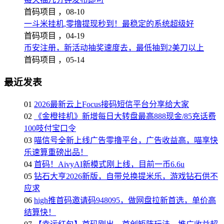
首码项目 ，
08-10
一斗米挂机,零撸提现秒到！最稳定的系统超级好
首码项目 ，
04-19
币安注册，新活动抽奖速度去，最低抽到2美刀以上
首码项目 ，
05-14
最近发表
01
2026最新云上Focus接码短信平台分享给大家
02
《金橙挂机》新增每日大转盘最高888现金/85充话费
100吱付宝口令
03
喵信号全新上线广告零撸平台，广告收益高，喵享快
乐速算重磅出品！
04
首码！AivyAI新模式刚上线，目前一币6.6u
05
钻石大亨2026新版，自带兑换提米乐，游戏钻石供不
应求
06
high推首码邀请码948095，做网盘拉新首选，单价高
结算快！