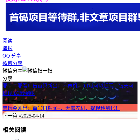
阅读
海报
QQ 分享
微博分享
微信分享
分享
耶了个耶看广告首码新出，不养机，0.1就可以提现，每天可
提现3次秒到帐
« 上一篇
2025-04-14
简玩今刚出：单号日钻40+，无需养机，提现秒到帐！
下一篇 »
2025-04-14
相关阅读