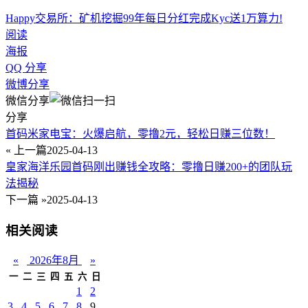
Happy交易所：矿机挖掘99年
每日分红
完成Kyc送1万算力!
阅读
海报
QQ 分享
微博分享
微信分享
分享
首码米家电宝：火爆启航，零撸2元，轻松日赚三位数！
« 上一篇
2025-04-13
皇家海洋乐园首码刚出赚钱全攻略：零撸日赚200+的团队玩
法揭秘
下一篇 »
2025-04-13
相关阅读
«
2026年8月
»
一
二
三
四
五
六
日
1
2
3
4
5
6
7
8
9