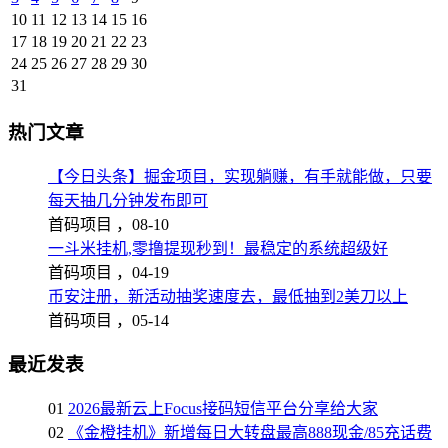
10
11
12
13
14
15
16
17
18
19
20
21
22
23
24
25
26
27
28
29
30
31
热门文章
【今日头条】掘金项目，实现躺赚，有手就能做，只要
每天抽几分钟发布即可
首码项目 ，
08-10
一斗米挂机,零撸提现秒到！最稳定的系统超级好
首码项目 ，
04-19
币安注册，新活动抽奖速度去，最低抽到2美刀以上
首码项目 ，
05-14
最近发表
01
2026最新云上Focus接码短信平台分享给大家
02
《金橙挂机》新增每日大转盘最高888现金/85充话费