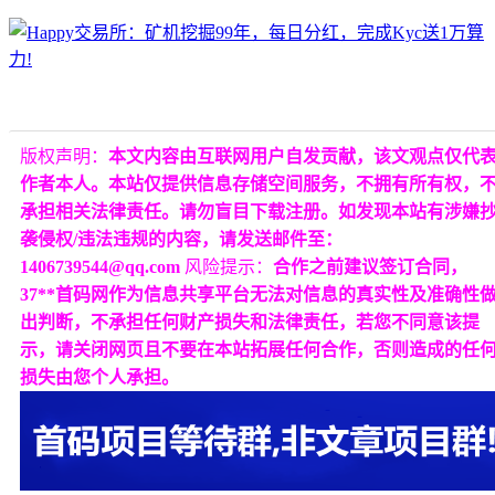
版权声明：
本文内容由互联网用户自发贡献，该文观点仅代
作者本人。本站仅提供信息存储空间服务，不拥有所有权，
承担相关法律责任。请勿盲目下载注册。如发现本站有涉嫌
袭侵权/违法违规的内容，请发送邮件至：
1406739544@qq.com
风险提示：
合作之前建议签订合同，
37**首码网作为信息共享平台无法对信息的真实性及准确性
出判断，不承担任何财产损失和法律责任，若您不同意该提
示，请关闭网页且不要在本站拓展任何合作，否则造成的任
损失由您个人承担。