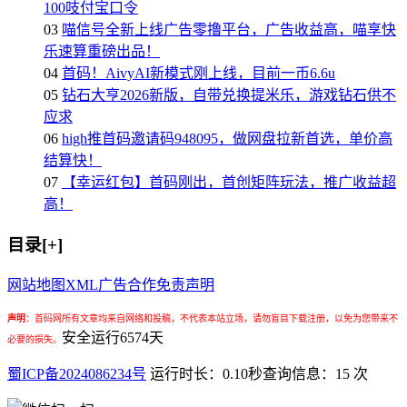
100吱付宝口令
03
喵信号全新上线广告零撸平台，广告收益高，喵享快
乐速算重磅出品！
04
首码！AivyAI新模式刚上线，目前一币6.6u
05
钻石大亨2026新版，自带兑换提米乐，游戏钻石供不
应求
06
high推首码邀请码948095，做网盘拉新首选，单价高
结算快！
07
【幸运红包】首码刚出，首创矩阵玩法，推广收益超
高！
目录[+]
网站地图
XML
广告合作
免责声明
声明
：
首码网所有文章均来自网络和投稿，不代表本站立场，请勿盲目下载注册，以免为您带来不
安全运行
6574
天
必要的损失。
蜀ICP备2024086234号
运行时长：0.10秒
查询信息：15 次