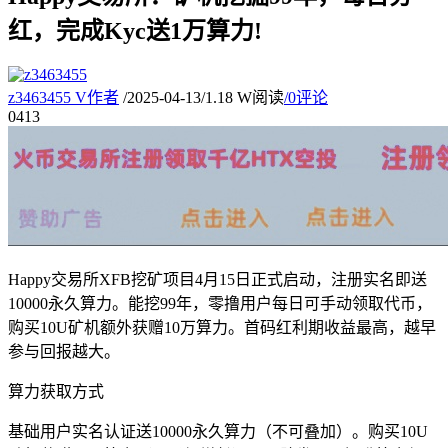
红，完成Kyc送1万算力!
z3463455
V
作者
/
2025-04-13
/
1.18 W阅读
/
0评论
04
13
Happy交易所XFB挖矿项目4月15日正式启动，注册实名即送
10000永久算力。能挖99年，零撸用户每日可手动领取代币，
购买10U矿机额外获赠10万算力。首码红利期收益最高，越早
参与回报越大。
算力获取方式
基础用户实名认证送10000永久算力（不可叠加）。购买10U