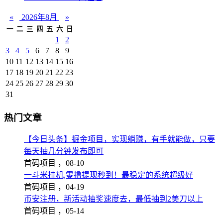
«
2026年8月
»
一
二
三
四
五
六
日
1
2
3
4
5
6
7
8
9
10
11
12
13
14
15
16
17
18
19
20
21
22
23
24
25
26
27
28
29
30
31
热门文章
【今日头条】掘金项目，实现躺赚，有手就能做，只要
每天抽几分钟发布即可
首码项目 ，
08-10
一斗米挂机,零撸提现秒到！最稳定的系统超级好
首码项目 ，
04-19
币安注册，新活动抽奖速度去，最低抽到2美刀以上
首码项目 ，
05-14