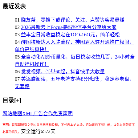
最近发表
01
赚友帮，零撸下载评论、关注、点赞等容易悬赚
02
2026最新云上Focus接码短信平台分享给大家
03
益丰宝日常收益稳定在1OO-16O元，简单轻松
04
醒图拉新达人入驻流程，神图君入驻开通推广权限，
单价高结算快！
05
全自动化AI炒币量化，每日稳定收益几百，24小时全
自动挂机操作！
06
发发视频，①単60起，抖音快手大收量
07
美添赚阅读，五年老牌支持积分归集，稳定养老盘，
无套路
目录[+]
网站地图
XML
广告合作
免责声明
声明
：
首码网所有文章均来自网络和投稿，不代表本站立场，请勿盲目下载注册，以免为您带来不
安全运行
6572
天
必要的损失。