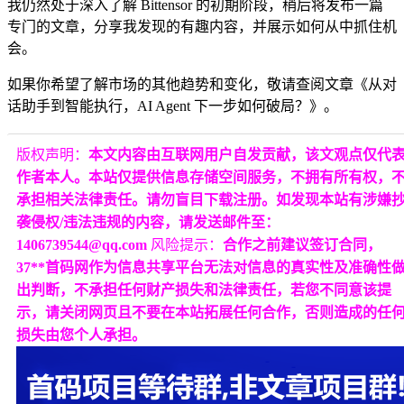
我仍然处于深入了解 Bittensor 的初期阶段，稍后将发布一篇
专门的文章，分享我发现的有趣内容，并展示如何从中抓住机
会。
如果你希望了解市场的其他趋势和变化，敬请查阅文章《
从对
话助手到智能执行，AI Agent 下一步如何破局？
》
。
版权声明：
本文内容由互联网用户自发贡献，该文观点仅代
作者本人。本站仅提供信息存储空间服务，不拥有所有权，
承担相关法律责任。请勿盲目下载注册。如发现本站有涉嫌
袭侵权/违法违规的内容，请发送邮件至：
1406739544@qq.com
风险提示：
合作之前建议签订合同，
37**首码网作为信息共享平台无法对信息的真实性及准确性
出判断，不承担任何财产损失和法律责任，若您不同意该提
示，请关闭网页且不要在本站拓展任何合作，否则造成的任
损失由您个人承担。