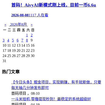
首码！AivyAI新模式刚上线，目前一币6.6u
2026-08-08
1117 人在看
«
2026年8月
»
一
二
三
四
五
六
日
1
2
3
4
5
6
7
8
9
10
11
12
13
14
15
16
17
18
19
20
21
22
23
24
25
26
27
28
29
30
31
热门文章
【今日头条】掘金项目，实现躺赚，有手就能做，只要
每天抽几分钟发布即可
首码项目 ，
08-10
一斗米挂机,零撸提现秒到！最稳定的系统超级好
首码项目 ，
04-19