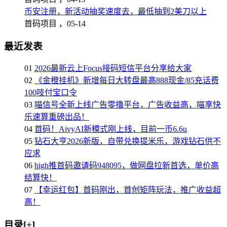
币安注册，新活动抽奖速度去，最低抽到2美刀以上
首码项目 ，
05-14
最近发表
01
2026最新云上Focus接码短信平台分享给大家
02
《金橙挂机》新增每日大转盘最高888现金/85充话费
100吱付宝口令
03
喵信号全新上线广告零撸平台，广告收益高，喵享快
乐速算重磅出品！
04
首码！AivyAI新模式刚上线，目前一币6.6u
05
钻石大亨2026新版，自带兑换提米乐，游戏钻石供不
应求
06
high推首码邀请码948095，做网盘拉新首选，单价高
结算快！
07
【幸运红包】首码刚出，首创矩阵玩法，推广收益超
高！
目录[+]