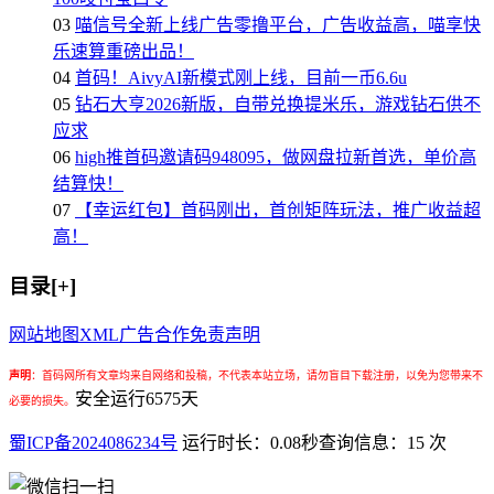
03
喵信号全新上线广告零撸平台，广告收益高，喵享快
乐速算重磅出品！
04
首码！AivyAI新模式刚上线，目前一币6.6u
05
钻石大亨2026新版，自带兑换提米乐，游戏钻石供不
应求
06
high推首码邀请码948095，做网盘拉新首选，单价高
结算快！
07
【幸运红包】首码刚出，首创矩阵玩法，推广收益超
高！
目录[+]
网站地图
XML
广告合作
免责声明
声明
：
首码网所有文章均来自网络和投稿，不代表本站立场，请勿盲目下载注册，以免为您带来不
安全运行
6575
天
必要的损失。
蜀ICP备2024086234号
运行时长：0.08秒
查询信息：15 次