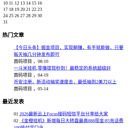
10
11
12
13
14
15
16
17
18
19
20
21
22
23
24
25
26
27
28
29
30
31
热门文章
【今日头条】掘金项目，实现躺赚，有手就能做，只要
每天抽几分钟发布即可
首码项目 ，
08-10
一斗米挂机,零撸提现秒到！最稳定的系统超级好
首码项目 ，
04-19
币安注册，新活动抽奖速度去，最低抽到2美刀以上
首码项目 ，
05-14
最近发表
01
2026最新云上Focus接码短信平台分享给大家
02
《金橙挂机》新增每日大转盘最高888现金/85充话费
100吱付宝口令