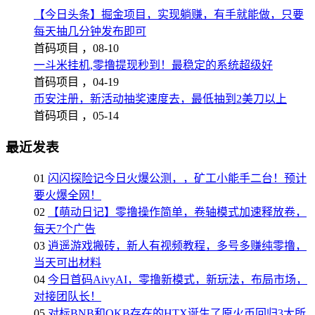
【今日头条】掘金项目，实现躺赚，有手就能做，只要
每天抽几分钟发布即可
首码项目 ，
08-10
一斗米挂机,零撸提现秒到！最稳定的系统超级好
首码项目 ，
04-19
币安注册，新活动抽奖速度去，最低抽到2美刀以上
首码项目 ，
05-14
最近发表
01
闪闪探险记今日火爆公测，，矿工小能手二台！预计
要火爆全网！
02
【萌动日记】零撸操作简单，卷轴模式加速释放卷，
每天7个广告
03
逍遥游戏搬砖，新人有视频教程，多号多赚纯零撸，
当天可出材料
04
今日首码AivyAI，零撸新模式，新玩法，布局市场，
对接团队长！
05
对标BNB和OKB存在的HTX诞生了原火币回归3大所