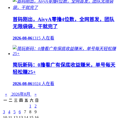
首码刚出，AivyA零撸4位数，全网首发，团队
无限袋袋，干就完了
2026-08-06
1315 人在看
简玩新码：0撸看广有保底收益赚米，单号每天
轻松赚25+
2026-08-06
1024 人在看
«
2026年8月
»
一
二
三
四
五
六
日
1
2
3
4
5
6
7
8
9
10
11
12
13
14
15
16