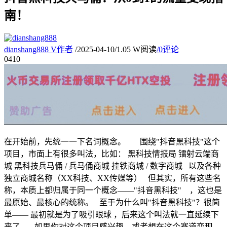
南！
dianshang888
V
作者
/
2025-04-10
/
1.05 W阅读
/
0评论
04
10
在开始前，先统一一下名词概念。 围绕"抖音黑科技"这个
项目，市面上有很多叫法，比如： 黑科技情报局 镭射云端商
城 黑科技兵马俑 / 兵马俑商城 挂铁商城 / 数字商城 以及各种
独立商城名称（XX科技、XX传媒等） 但其实，所有这些名
称，本质上都归属于同一个概念——"抖音黑科技" ，这也是
最原始、最核心的统称。 至于为什么叫"抖音黑科技"？很简
单—— 最初就是为了吸引眼球 ，后来这个叫法就一直延续下
来了。 如果你对这个项目感兴趣，或者想在这个赛道变现，