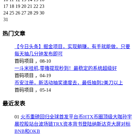
17
18
19
20
21
22
23
24
25
26
27
28
29
30
31
热门文章
【今日头条】掘金项目，实现躺赚，有手就能做，只要
每天抽几分钟发布即可
首码项目 ，
08-10
一斗米挂机,零撸提现秒到！最稳定的系统超级好
首码项目 ，
04-19
币安注册，新活动抽奖速度去，最低抽到2美刀以上
首码项目 ，
05-14
最近发表
01
火币重磅回归全球首发平台币HTX币圈顶级大咖孙宇
晨控股站台波场链TRX资本背书登陆纳斯达克大屏对标
BNB和OKB