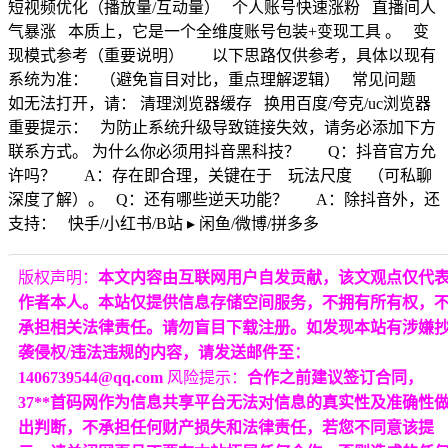
短视频优化（播放量/互动量） 个人账号快速涨粉 直播间人
气暴涨 本质上，它是一个全维度账号包装+变现工具 。 变
现模式参考（重要说明） 以下思路仅供参考，具体以现有
系统为准： （避免盲目对比，重点理解逻辑） 常见问题
如无法打开，请： 清理浏览器缓存 换用百度/夸克/uc浏览器
重要提示： 为防止系统升级导致链接失效，请务必添加下方
联系方式。 为什么你必须用抖音黑科技？ Q：抖音官方允
许吗？ A：存在即合理，关键在于 玩法尺度 （可私聊
深度了解）。 Q：还有哪些逆天功能？ A：除抖音外，还
支持： 快手/小红书/B站 ▸ 闲鱼/微博/拼多多
版权声明：
本文内容由互联网用户自发贡献，该文观点仅代
作者本人。本站仅提供信息存储空间服务，不拥有所有权，
承担相关法律责任。请勿盲目下载注册。如发现本站有涉嫌
袭侵权/违法违规的内容，请发送邮件至：
1406739544@qq.com
风险提示：
合作之前建议签订合同，
37**首码网作为信息共享平台无法对信息的真实性及准确性
出判断，不承担任何财产损失和法律责任，若您不同意该提