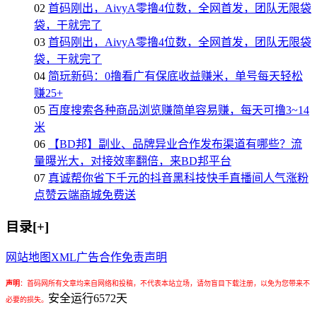
02
首码刚出，AivyA零撸4位数，全网首发，团队无限袋
袋，干就完了
03
首码刚出，AivyA零撸4位数，全网首发，团队无限袋
袋，干就完了
04
简玩新码：0撸看广有保底收益赚米，单号每天轻松
赚25+
05
百度搜索各种商品浏览赚简单容易赚，每天可撸3~14
米
06
【BD邦】副业、品牌异业合作发布渠道有哪些？流
量曝光大，对接效率翻倍，来BD邦平台
07
真诚帮你省下千元的抖音黑科技快手直播间人气涨粉
点赞云端商城免费送
目录[+]
网站地图
XML
广告合作
免责声明
声明
：
首码网所有文章均来自网络和投稿，不代表本站立场，请勿盲目下载注册，以免为您带来不
安全运行
6572
天
必要的损失。