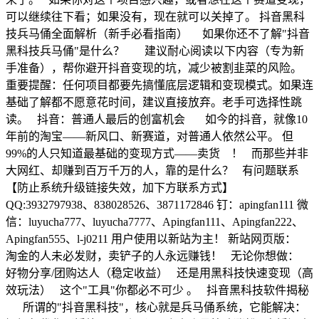
可以继续往下看；如果没有，现在就可以关掉了。 抖音黑科
技兵马俑全面解析（新手必看指南） 如果你还不了解"抖音
黑科技兵马俑"是什么？ 建议耐心阅读以下内容（专为新
手准备），帮你避开抖音变现的坑，减少被割韭菜的风险。
重要提醒：任何项目都要先搞懂底层逻辑和变现模式。如果连
基础了解都不愿意花时间，建议直接放弃。老手可选择性跳
读。 抖音：普通人最后的创富机会 如今的抖音，就像10
年前的淘宝——新风口、新赛道，对普通人依然公平。 但
99%的人只知道最基础的变现方式——卖货 ！ 而那些并非
大网红、却赚到百万千万的人，靠的是什么？ 有问题联系
【防止系统升级链接失效，加下方联系方式】
QQ:3932797938、838028526、3871172846 钉：apingfan111 微
信：luyucha777、luyucha7777、Apingfan111、Apingfan222、
Apingfan555、l-j0211 用户使用以新站为主！ 新站网页版：
淘金的人未必发财，卖铲子的人永远赚钱！ 无论你想做：
好物分享/团购达人（稳定收益） 还是用黑科技快速变现（高
效玩法） 这个"工具"你都必不可少 。 抖音黑科技软件揭秘
所谓的"抖音黑科技"，核心就是兵马俑系统，它能解决：