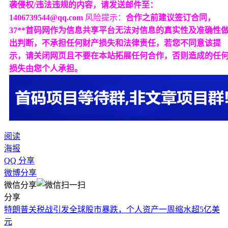
袭侵权/违法违规的内容，请发送邮件至：
1406739544@qq.com
风险提示：
合作之前建议签订合同，
37**首码网作为信息共享平台无法对信息的真实性及准确性
出判断，不承担任何财产损失和法律责任，若您不同意该提
示，请关闭网页且不要在本站拓展任何合作，否则造成的任
损失由您个人承担。
阅读
海报
QQ 分享
微博分享
微信分享
分享
特朗普关税战引发全球股市暴跌，个人资产一周缩水超5亿美
元