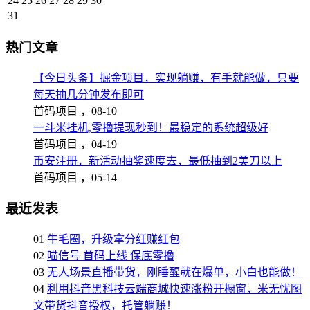
24
25
26
27
28
29
30
31
热门文章
【今日头条】掘金项目，实现躺赚，有手就能做，只要
每天抽几分钟发布即可
首码项目 ，
08-10
一斗米挂机,零撸提现秒到！最稳定的系统超级好
首码项目 ，
04-19
币安注册，新活动抽奖速度去，最低抽到2美刀以上
首码项目 ，
05-14
最近发表
01
牛毛圈，升级拿分红赚红包
02
喵信号 首码上线 保底零撸
03
无人场景直播带货，刚睡醒就在爆单，小白也能做！
04
利用抖音黑科技云端商城快速涨粉开橱窗，米无忧图
文带货抖音授权，托管躺赚！