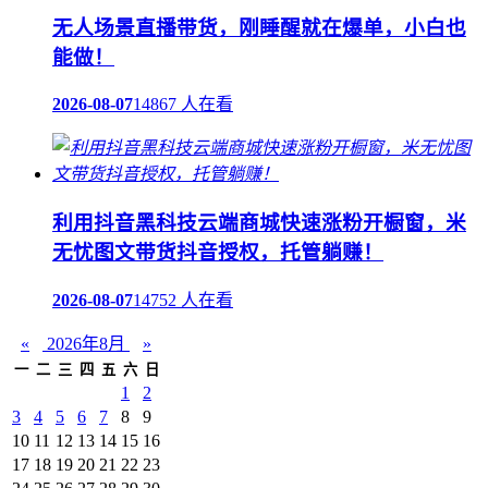
无人场景直播带货，刚睡醒就在爆单，小白也
能做！
2026-08-07
14867 人在看
利用抖音黑科技云端商城快速涨粉开橱窗，米
无忧图文带货抖音授权，托管躺赚！
2026-08-07
14752 人在看
«
2026年8月
»
一
二
三
四
五
六
日
1
2
3
4
5
6
7
8
9
10
11
12
13
14
15
16
17
18
19
20
21
22
23