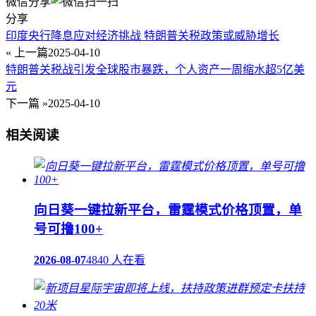
微信分享
分享
印度央行降息应对经济挑战 特朗普关税政策或威胁增长
« 上一篇
2025-04-10
特朗普关税战引发全球股市暴跌，个人资产一周缩水超5亿美
元
下一篇 »
2025-04-10
相关阅读
向日葵一键拉新平台，雷霆模式价格顶置，单
号可撸100+
2026-08-07
4840 人在看