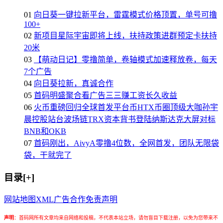
01
向日葵一键拉新平台，雷霆模式价格顶置，单号可撸
100+
02
新项目星际宇宙即将上线，扶持政策进群预定卡扶持
20米
03
【萌动日记】零撸简单，卷轴模式加速释放卷，每天
7个广告
04
向日葵拉新，真诚合作
05
首码明盛聚合看广告三三赚工资长久收益
06
火币重磅回归全球首发平台币HTX币圈顶级大咖孙宇
晨控股站台波场链TRX资本背书登陆纳斯达克大屏对标
BNB和OKB
07
首码刚出，AivyA零撸4位数，全网首发，团队无限袋
袋，干就完了
目录[+]
网站地图
XML
广告合作
免责声明
声明
：
首码网所有文章均来自网络和投稿，不代表本站立场，请勿盲目下载注册，以免为您带来不