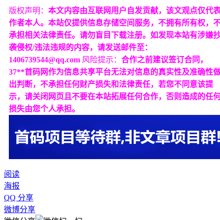
版权声明：
本文内容由互联网用户自发贡献，该文观点仅代
作者本人。本站仅提供信息存储空间服务，不拥有所有权，
承担相关法律责任。请勿盲目下载注册。如发现本站有涉嫌
袭侵权/违法违规的内容，请发送邮件至：
1406739544@qq.com
风险提示：
合作之前建议签订合同，
37**首码网作为信息共享平台无法对信息的真实性及准确性
出判断，不承担任何财产损失和法律责任，若您不同意该提
示，请关闭网页且不要在本站拓展任何合作，否则造成的任
损失由您个人承担。
阅读
海报
QQ 分享
微博分享