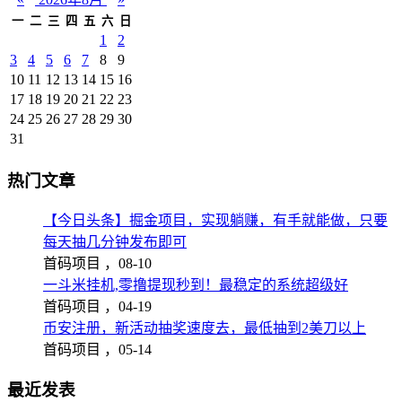
一
二
三
四
五
六
日
1
2
3
4
5
6
7
8
9
10
11
12
13
14
15
16
17
18
19
20
21
22
23
24
25
26
27
28
29
30
31
热门文章
【今日头条】掘金项目，实现躺赚，有手就能做，只要
每天抽几分钟发布即可
首码项目 ，
08-10
一斗米挂机,零撸提现秒到！最稳定的系统超级好
首码项目 ，
04-19
币安注册，新活动抽奖速度去，最低抽到2美刀以上
首码项目 ，
05-14
最近发表