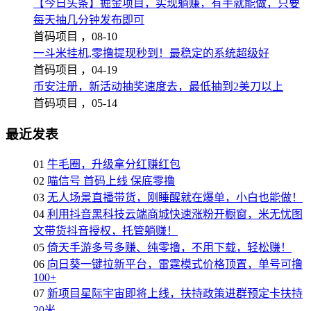
【今日头条】掘金项目，实现躺赚，有手就能做，只要
每天抽几分钟发布即可
首码项目 ，
08-10
一斗米挂机,零撸提现秒到！最稳定的系统超级好
首码项目 ，
04-19
币安注册，新活动抽奖速度去，最低抽到2美刀以上
首码项目 ，
05-14
最近发表
01
牛毛圈，升级拿分红赚红包
02
喵信号 首码上线 保底零撸
03
无人场景直播带货，刚睡醒就在爆单，小白也能做！
04
利用抖音黑科技云端商城快速涨粉开橱窗，米无忧图
文带货抖音授权，托管躺赚！
05
倚天手游多号多赚、纯零撸，不用下载，轻松赚！
06
向日葵一键拉新平台，雷霆模式价格顶置，单号可撸
100+
07
新项目星际宇宙即将上线，扶持政策进群预定卡扶持
20米