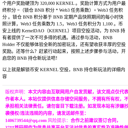
个用户奖励硬顶为 320,000 KERNEL 。奖励计算方式为用户最
终积分 =（锁仓 BNB 积分 * Web3 任务乘数）+ Web3 任务积
分 。锁仓 BNB 积分基于 BNB 定期产品快照期间的每小时快
照计算，Web3 任务乘数为 1.5，Web3 任务积分为 1,100 。币
安上线的 KernelDAO（KERNEL）项目空投活动，为 BNB 持
有者提供了一次不可多得的机遇。通过参与活动，BNB
Holder 不仅能够体验全新的加密玩法，还有望收获丰厚的空投
奖励。还等什么？赶紧行动起来，按照上述步骤参与活动，开
启您的 BNB 持仓新玩法吧！
以上就是解锁币安 KERNEL 空投，BNB 持仓新玩法的详细内
容
版权声明：
本文内容由互联网用户自发贡献，该文观点仅代
作者本人。本站仅提供信息存储空间服务，不拥有所有权，
承担相关法律责任。请勿盲目下载注册。如发现本站有涉嫌
袭侵权/违法违规的内容，请发送邮件至：
1406739544@qq.com
风险提示：
合作之前建议签订合同，
37**首码网作为信息共享平台无法对信息的真实性及准确性