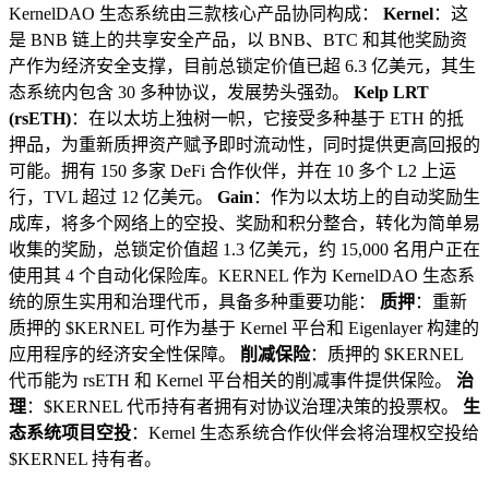
KernelDAO 生态系统由三款核心产品协同构成：
Kernel
：这
是 BNB 链上的共享安全产品，以 BNB、BTC 和其他奖励资
产作为经济安全支撑，目前总锁定价值已超 6.3 亿美元，其生
态系统内包含 30 多种协议，发展势头强劲。
Kelp LRT
(rsETH)
：在以太坊上独树一帜，它接受多种基于 ETH 的抵
押品，为重新质押资产赋予即时流动性，同时提供更高回报的
可能。拥有 150 多家 DeFi 合作伙伴，并在 10 多个 L2 上运
行，TVL 超过 12 亿美元。
Gain
：作为以太坊上的自动奖励生
成库，将多个网络上的空投、奖励和积分整合，转化为简单易
收集的奖励，总锁定价值超 1.3 亿美元，约 15,000 名用户正在
使用其 4 个自动化保险库。KERNEL 作为 KernelDAO 生态系
统的原生实用和治理代币，具备多种重要功能：
质押
：重新
质押的 $KERNEL 可作为基于 Kernel 平台和 Eigenlayer 构建的
应用程序的经济安全性保障。
削减保险
：质押的 $KERNEL
代币能为 rsETH 和 Kernel 平台相关的削减事件提供保险。
治
理
：$KERNEL 代币持有者拥有对协议治理决策的投票权。
生
态系统项目空投
：Kernel 生态系统合作伙伴会将治理权空投给
$KERNEL 持有者。