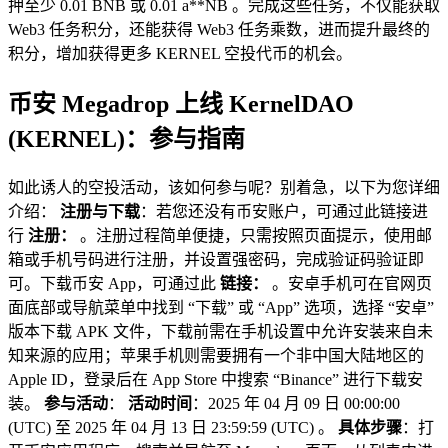
押至少 0.01 BNB 或 0.01 a**NB 。完成这些任务，不仅能获取
Web3 任务积分，还能获得 Web3 任务乘数，进而提升最终的
积分，增加获得更多 KERNEL 空投代币的机会。
币安 Megadrop 上线 KernelDAO
(KERNEL)：参与指南
如此诱人的空投活动，该如何参与呢？别着急，以下为您详细
介绍：
注册与下载
：若您还没有币安账户，可通过此链接进
行
注册：
。注册过程简单便捷，只需按照页面提示，使用邮
箱或手机号码进行注册，并设置强密码，完成验证码验证即
可。下载币安 App，可通过此
链接：
。安卓手机可在官网页
面底部或导航菜单中找到 “下载” 或 “App” 选项，选择 “安卓”
版本下载 APK 文件，下载前需在手机设置中允许安装来自未
知来源的应用；苹果手机则需要拥有一个非中国大陆地区的
Apple ID，登录后在 App Store 中搜索 “Binance” 进行下载安
装。
参与活动
：
活动时间
：2025 年 04 月 09 日 00:00:00
(UTC) 至 2025 年 04 月 13 日 23:59:59 (UTC) 。
具体步骤
：打