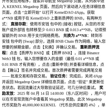
开币安应用程序，搜索并导航至 Megadrop 页面，从列表中进
入 KERNEL Megadrop 页面，然后向下滚动进入任务详细信息
页面，点击 “立即开始” 以打开 KernelDAO dApp。获取
a**NB 或用于在 KernelDAO 上重新质押的 BNB，有两种方
式：
直接存款
：使用币安钱 包中的 [接收] 按钮，从您的币安
账户或外部钱 包转移至少 0.013 BNB 或 0.013 a**NB，记得预
留额外的 BNB 用于支付网络费用。
兑换为 a**NB
：转到币
安钱 包中的 [Swap] 部分，选择 BNB Chain 作为网络，输入您
想要的掉期金额，点击【兑换】并确认交易。
重新质押流
程：
点击【质押为 BNB】或【质押 BNB】，连接 Binance
Web3 钱 包，输入您想要存入的金额（最低 0.01 a**NB 或
0.01 BNB 才有资格），点击 [重新申领] 并查看详细信息，点
击【确认】签名并完成交易。首次质押者需要完成两笔交易
—— 批准交易和存款交易。
验证任务：
完成后，关闭 dApp
并返回 Megadrop Quest 详细信息页面，点击 “验证” 来更新任
务状态。若因流量过大导致验证延迟，可几分钟后重试。
奖
励发放
：2025 年 04 月 14 日 14:00:00（东八区时间），用户可
以在币安现货账户中查看其 Megadrop 奖励。此次 Megadrop
代币奖励为 40,000,000 KERNEL （代币总供应量的 4%），单