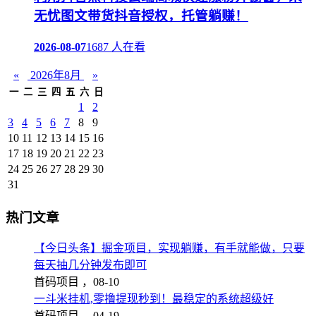
无忧图文带货抖音授权，托管躺赚！
2026-08-07
1687 人在看
«
2026年8月
»
一
二
三
四
五
六
日
1
2
3
4
5
6
7
8
9
10
11
12
13
14
15
16
17
18
19
20
21
22
23
24
25
26
27
28
29
30
31
热门文章
【今日头条】掘金项目，实现躺赚，有手就能做，只要
每天抽几分钟发布即可
首码项目 ，
08-10
一斗米挂机,零撸提现秒到！最稳定的系统超级好
首码项目 ，
04-19