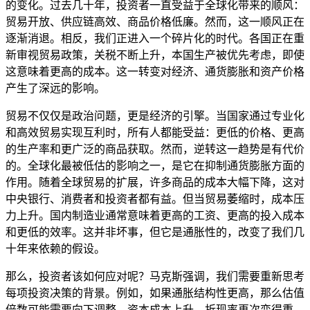
的变化。过去几十年，投资者一直受益于全球化带来的顺风：
贸易开放、供应链高效、商品价格低廉。然而，这一顺风正在
逐渐消退。相反，我们正进入一个碎片化的时代。各国正在重
新审视贸易政策，关税不断上升，本国生产被优先考虑，即使
这意味着更高的成本。这一转变对经济、通货膨胀和资产价格
产生了深远的影响。
贸易不仅仅是政治问题，更是经济的引擎。当国家通过专业化
和高效贸易实现互利时，所有人都能受益：更低的价格、更高
的生产率和更广泛的商品获取。然而，逆转这一趋势是有代价
的。全球化最被低估的影响之一，是它在抑制通货膨胀方面的
作用。随着全球贸易的扩展，许多商品的成本大幅下降，这对
中央银行、消费者和投资者都有益。但当贸易萎缩时，成本压
力上升。国内制造业通常意味着更高的工资、更高的投入成本
和更低的效率。这并非坏事，但它是通胀性的，改变了我们几
十年来依赖的假设。
那么，投资者该如何应对呢？马克斯强调，我们需要重新思考
每项投资决策的背景。例如，如果通胀结构性更高，那么估值
倍数可能需要向下调整，资本成本上升，折现率再次变得重