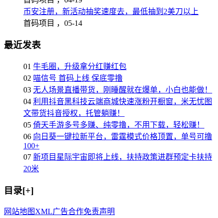
币安注册，新活动抽奖速度去，最低抽到2美刀以上
首码项目 ，
05-14
最近发表
01
牛毛圈，升级拿分红赚红包
02
喵信号 首码上线 保底零撸
03
无人场景直播带货，刚睡醒就在爆单，小白也能做！
04
利用抖音黑科技云端商城快速涨粉开橱窗，米无忧图
文带货抖音授权，托管躺赚！
05
倚天手游多号多赚、纯零撸，不用下载，轻松赚！
06
向日葵一键拉新平台，雷霆模式价格顶置，单号可撸
100+
07
新项目星际宇宙即将上线，扶持政策进群预定卡扶持
20米
目录[+]
网站地图
XML
广告合作
免责声明