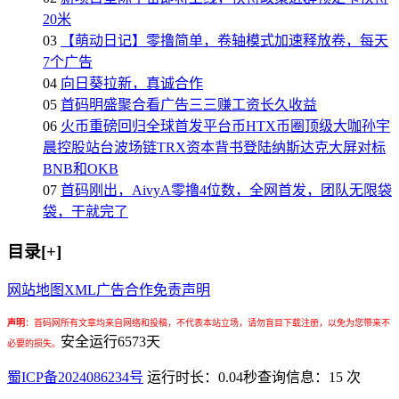
20米
03
【萌动日记】零撸简单，卷轴模式加速释放卷，每天
7个广告
04
向日葵拉新，真诚合作
05
首码明盛聚合看广告三三赚工资长久收益
06
火币重磅回归全球首发平台币HTX币圈顶级大咖孙宇
晨控股站台波场链TRX资本背书登陆纳斯达克大屏对标
BNB和OKB
07
首码刚出，AivyA零撸4位数，全网首发，团队无限袋
袋，干就完了
目录[+]
网站地图
XML
广告合作
免责声明
声明
：
首码网所有文章均来自网络和投稿，不代表本站立场，请勿盲目下载注册，以免为您带来不
安全运行
6573
天
必要的损失。
蜀ICP备2024086234号
运行时长：0.04秒
查询信息：15 次