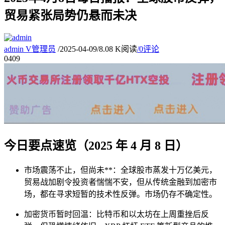
贸易紧张局势仍悬而未决
admin
V
管理员
/
2025-04-09
/
8.08 K阅读
/
0评论
04
09
今日要点速览（2025 年 4 月 8 日）
市场震荡不止，但尚未**：全球股市蒸发十万亿美元，
贸易战加剧令投资者惴惴不安，但从传统金融到加密市
场，都在寻求短暂的技术性反弹。市场仍存不确定性。
加密货币暂时回温：比特币和以太坊在上周重挫后反