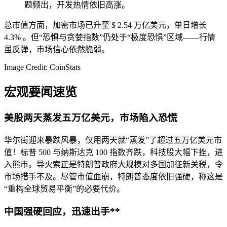
题频出，开发热情依旧高涨。
总市值方面，加密市场已升至 $ 2.54 万亿美元，单日增长
4.3% 。但“恐惧与贪婪指数”仍处于“极度恐惧”区域——行情
虽反弹，市场信心依然脆弱。
Image Credit: CoinStats
宏观要闻速览
美股两天蒸发五万亿美元，市场陷入恐慌
华尔街迎来暴跌风暴，仅用两天就“蒸发”了超过五万亿美元市
值！标普 500 与纳斯达克 100 指数齐跌，科技股大幅下挫，进
入熊市。导火索正是特朗普政府大规模对多国加征新关税，令
市场措手不及。尽管市值血崩，特朗普态度依旧强硬，称这是
“重构全球贸易平衡”的必要代价。
中国强硬回应，迅速出手**