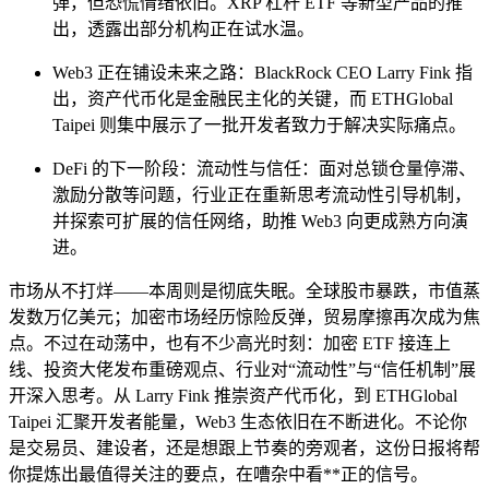
弹，但恐慌情绪依旧。XRP 杠杆 ETF 等新型产品的推
出，透露出部分机构正在试水温。
Web3 正在铺设未来之路：BlackRock CEO Larry Fink 指
出，资产代币化是金融民主化的关键，而 ETHGlobal
Taipei 则集中展示了一批开发者致力于解决实际痛点。
DeFi 的下一阶段：流动性与信任：面对总锁仓量停滞、
激励分散等问题，行业正在重新思考流动性引导机制，
并探索可扩展的信任网络，助推 Web3 向更成熟方向演
进。
市场从不打烊——本周则是彻底失眠。全球股市暴跌，市值蒸
发数万亿美元；加密市场经历惊险反弹，贸易摩擦再次成为焦
点。不过在动荡中，也有不少高光时刻：加密 ETF 接连上
线、投资大佬发布重磅观点、行业对“流动性”与“信任机制”展
开深入思考。从 Larry Fink 推崇资产代币化，到 ETHGlobal
Taipei 汇聚开发者能量，Web3 生态依旧在不断进化。不论你
是交易员、建设者，还是想跟上节奏的旁观者，这份日报将帮
你提炼出最值得关注的要点，在嘈杂中看**正的信号。