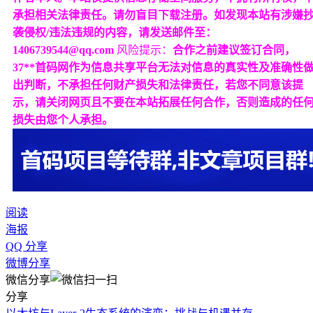
承担相关法律责任。请勿盲目下载注册。如发现本站有涉嫌
袭侵权/违法违规的内容，请发送邮件至：
1406739544@qq.com
风险提示：
合作之前建议签订合同，
37**首码网作为信息共享平台无法对信息的真实性及准确性
出判断，不承担任何财产损失和法律责任，若您不同意该提
示，请关闭网页且不要在本站拓展任何合作，否则造成的任
损失由您个人承担。
阅读
海报
QQ 分享
微博分享
微信分享
分享