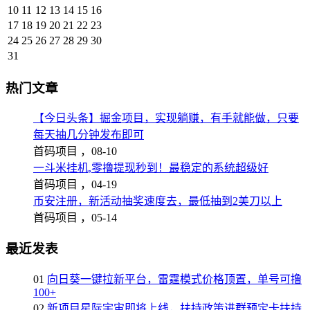
10
11
12
13
14
15
16
17
18
19
20
21
22
23
24
25
26
27
28
29
30
31
热门文章
【今日头条】掘金项目，实现躺赚，有手就能做，只要
每天抽几分钟发布即可
首码项目 ，
08-10
一斗米挂机,零撸提现秒到！最稳定的系统超级好
首码项目 ，
04-19
币安注册，新活动抽奖速度去，最低抽到2美刀以上
首码项目 ，
05-14
最近发表
01
向日葵一键拉新平台，雷霆模式价格顶置，单号可撸
100+
02
新项目星际宇宙即将上线，扶持政策进群预定卡扶持