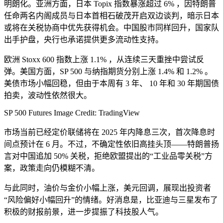
明朗化。亚洲方面，日本 Topix 指数暴涨超过 6% ，因特朗普
任命两名内阁成员与日本首相石破茂开启双边谈判，暗示日本
或将在关税协商中优先获得机会。中国股市同样回升，国家队
出手护盘，央行也承诺提供更多流动性支持。
欧洲 Stoxx 600 指数上涨 1.1% ，从连续三天重挫中尝试反
弹。美国方面，SP 500 与纳指期货分别上涨 1.4% 和 1.2% 。
美债市场小幅回稳，但由于本周有 3 年、 10 年和 30 年期国债
拍卖，波动性依然很大。
SP 500 Futures Image Credit: TradingView
市场当前已经定价联储将在 2025 年内降息三次，首次降息时
间点预计在 6 月。不过，不确定性依旧高挂头顶——特朗普扬
言对中国追加 50% 关税，拒绝欧盟提出的“工业品零关税”方
案，政策走向仍模糊不清。
与此同时，油价与金价小幅上涨，美元回调，展现出投资者
“风险偏好小幅回升”的情绪。好消息是，比亚迪与三星发布了
积极的财报前景，进一步提振了科技股人气。