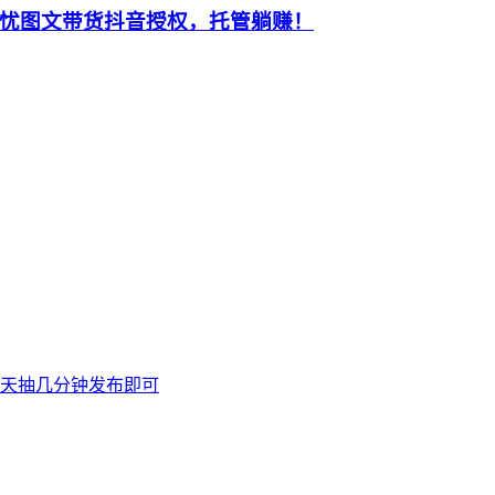
忧图文带货抖音授权，托管躺赚！
天抽几分钟发布即可