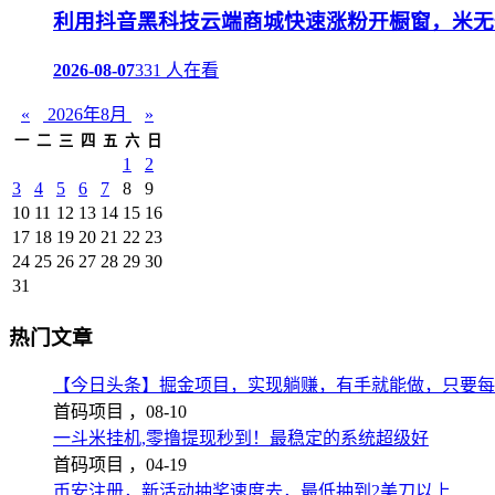
利用抖音黑科技云端商城快速涨粉开橱窗，米无
2026-08-07
331 人在看
«
2026年8月
»
一
二
三
四
五
六
日
1
2
3
4
5
6
7
8
9
10
11
12
13
14
15
16
17
18
19
20
21
22
23
24
25
26
27
28
29
30
31
热门文章
【今日头条】掘金项目，实现躺赚，有手就能做，只要每
首码项目 ，
08-10
一斗米挂机,零撸提现秒到！最稳定的系统超级好
首码项目 ，
04-19
币安注册，新活动抽奖速度去，最低抽到2美刀以上