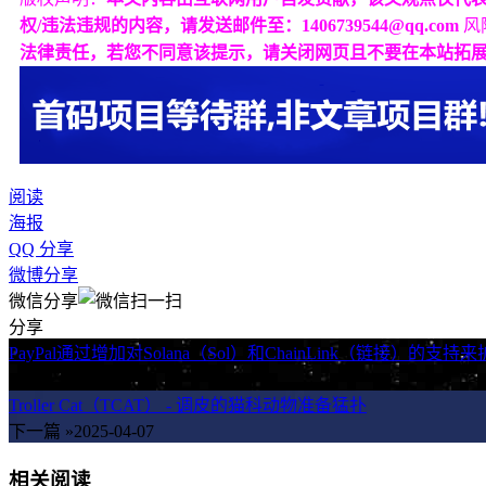
权/违法违规的内容，请发送邮件至：1406739544@qq.com
风
法律责任，若您不同意该提示，请关闭网页且不要在本站拓
阅读
海报
QQ 分享
微博分享
微信分享
分享
PayPal通过增加对Solana（Sol）和ChainLink（链接）
« 上一篇
2025-04-07
Troller Cat（TCAT） - 调皮的猫科动物准备猛扑
下一篇 »
2025-04-07
相关阅读