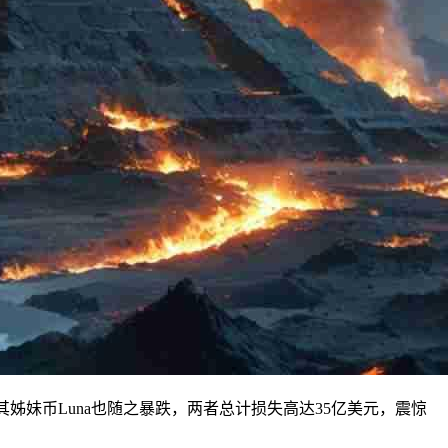
其姊妹币Luna也随之暴跌，两者总计损失高达35亿美元，震惊