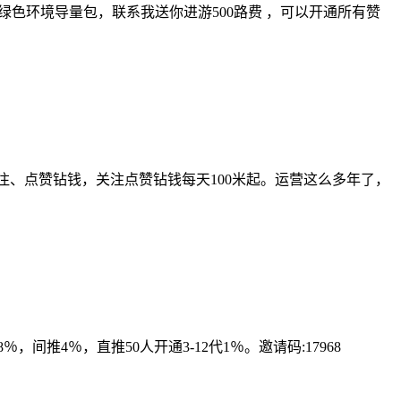
绿色环境导量包，联系我送你进游500路费 ，可以开通所有赞
注、点赞钻钱，关注点赞钻钱每天100米起。运营这么多年了，
推4％，直推50人开通3-12代1％。邀请码:17968