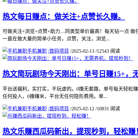
热文
每日赚点：做关注+点赞长久赚。
可做关注+浏览+点赞+助力…同类型单价最高！每天钻一点 
一直在做大量的简单小任务，点赞，关注，浏览...
手机兼职
/
首码项目
/
2025-02-13
/
12543 阅读
热文
简玩剧场今天刚出：单号日赚15+，
平台送福利，实打实，不玩虚的。0撸无套路，单号每天轻松赚1
任何投入，0撸赚米，平台无任何隐形费用。单...
手机兼职
/
首码项目
/
2025-02-12
/
10831 阅读
热文
乐赚西瓜码新出，提现秒到，轻松赚