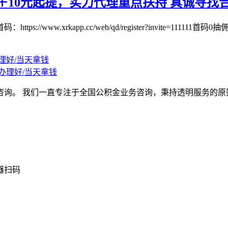
10元起提，实力代理重点扶持 真诚寻找
w.xrkapp.cc/web/qd/register?invite=111111首码
办理好/当天拿钱
咨询。 我们一直专注于全国公积金业务咨询，秉持透明服务的原
器扫码