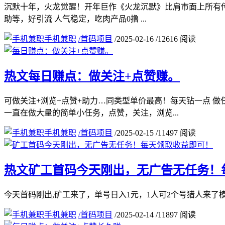
沉默十年，火龙觉醒！开年巨作《火龙沉默》比肩市面上所有传奇
助等，好引流 人气稳定，吃肉产品0撸 ...
手机兼职
/
首码项目
/
2025-02-16
/
12616 阅读
热文
每日赚点：做关注+点赞赚。
可做关注+浏览+点赞+助力…同类型单价最高！每天钻一点 
一直在做大量的简单小任务，点赞，关注，浏览...
手机兼职
/
首码项目
/
2025-02-15
/
11497 阅读
热文
矿工首码今天刚出，无广告无任务！
今天首码刚出,矿工来了，单号日入1元，1人可2个号猎人来了模式
手机兼职
/
首码项目
/
2025-02-14
/
11897 阅读