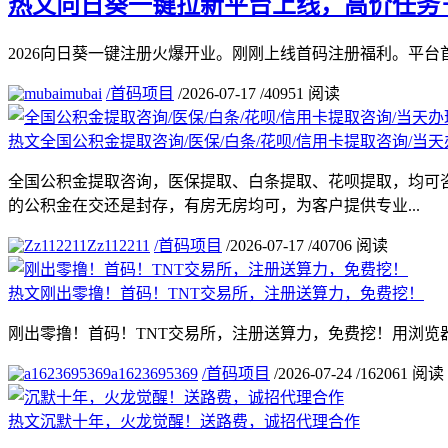
热文
向日葵一键拉新平台上线，高价任务＋
2026向日葵一键注册火爆开业。刚刚上线首码注册福利。平台首码：https://ww
mubai
/
首码项目
/
2026-07-17
/
40951 阅读
热文
全国公积金提取咨询/医保/白条/花呗/信用卡提取咨询/当天
全国公积金提取咨询，医保提取、白条提取、花呗提取，均可
的公积金在交还是封存，有房无房均可，为客户提供专业...
Zz112211
/
首码项目
/
2026-07-17
/
40706 阅读
热文
刚出零撸！首码！TNT交易所，注册送算力，免费挖！
刚出零撸！首码！TNT交易所，注册送算力，免费挖！用浏览
a1623695369
/
首码项目
/
2026-07-24
/
162061 阅读
热文
沉默十年，火龙觉醒！送路费，诚招代理合作