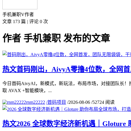
手机兼职
V
作者
文章 173 篇
|
评论 0 次
作者 手机兼职 发布的文章
热文
首码刚出，AivyA零撸4位数，全
今日首码AivyAI，新模式，新玩法，布局市场，对接团队长！撸
取 AVAX +智能模块，...
rnm22222
/
首码项目
/
2026-08-06
/
52724 阅读
热文
2026 全球数字经济新机遇｜Glot